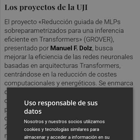
Los proyectos de la UJI
El proyecto «Reducción guiada de MLPs
sobreparametrizados para una inferencia
eficiente en Transformers» (GROVER),
presentado por
Manuel F. Dolz
, busca
mejorar la eficiencia de las redes neuronales
basadas en arquitecturas Transformers,
centrándose en la reducción de costes
computacionales y energéticos. Se enmarca
dentro del campo de las ciencias de la
computación y la tecnología informática y
Uso responsable de sus
prevé reducciones significativas en tiempos
datos
de inferencia y consumo energético (de un
Nosotros y nuestros socios utilizamos
20% ambos) y el 25% de reducción en
cookies y tecnologías similares para
memoria requerida.
almacenar y acceder a información en su