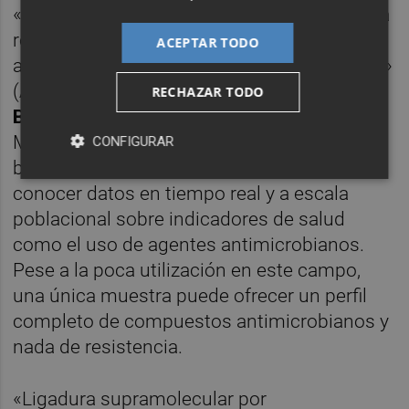
«Vigilancia del agua urbana y ambiental para
revelar las dinámicas de la resistencia
ACEPTAR TODO
antimicrobiana y mejorar las intervenciones»
(AquaSurv), presentado por
Lubertus
RECHAZAR TODO
Bijlsma
, del Área de Ciencias y Tecnologías
Medioambientales, aplica la epidemiología
CONFIGURAR
basada en aguas residuales (WBE) para
conocer datos en tiempo real y a escala
poblacional sobre indicadores de salud
como el uso de agentes antimicrobianos.
Pese a la poca utilización en este campo,
una única muestra puede ofrecer un perfil
completo de compuestos antimicrobianos y
nada de resistencia.
«Ligadura supramolecular por