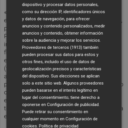
dispositivo y procesar datos personales,
«El procesamiento del tiempo durante la
como su dirección IP, identificadores únicos
y datos de navegación, para ofrecer
exploración mental de recuerdos» (TIEMPO),
anuncios y contenido personalizados, medir
presentado por
Raphael Kaplan
del Área de
anuncios y contenido, obtener información
Psicología y Ciencias Cognoscitivas,
sobre la audiencia y mejorar los servicios.
investiga cómo el cerebro escala de forma
Proveedores de terceros (1913)
también
flexible la duración de los acontecimientos y
pueden procesar sus datos para estos y
estudia cómo se almacenan y manipulan
otros fines, incluido el uso de datos de
(temporally scale) las duraciones de los
geolocalización precisos y características
acontecimientos en la memoria. Así se
del dispositivo. Sus elecciones se aplican
solo a este sitio web. Algunos proveedores
podría comprender mejor el papel del tiempo
pueden basarse en el interés legítimo en
como componente central de la memoria
lugar del consentimiento; tiene derecho a
episódica y cómo el procesamiento del
oponerse en
Configuración de publicidad
.
tiempo en la memoria podría fallar durante la
Puede retirar su consentimiento en
enfermedad.
cualquier momento en
Configuración de
cookies
.
Política de privacidad