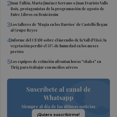
2
Juan Tallón, Marta Jiménez Serrano o Juan Evaristo Valls
Boix, protagonistas de la programación de agosto de
Entre Libros en Benicàssim
3
Los talleres de ‘Magia en los Barrios’ de Castelló llegan
al Grupo Reyes
4
Informe del CEAM sobre el incendio de la Vall d'Uixó: la
vegetación perdió el 51% de humedad en los meses
previos
5
Los equipos de extinción afrontan horas "vitales" en
Tírig para trabajar con medios aéreos
Suscríbete al canal de
Whatsapp
Siempre al día de las últimas noticias
¡Quiero suscribirme!