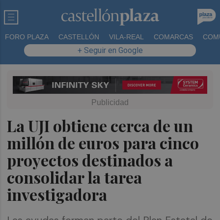
FORO PLAZA
CASTELLÓN
VILA-REAL
COMARCAS
COM
+ Seguir en Google
La UJI obtiene cerca de un
millón de euros para cinco
proyectos destinados a
consolidar la tarea
investigadora