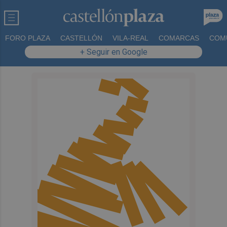
FORO PLAZA
CASTELLÓN
VILA-REAL
COMARCAS
COM
+ Seguir en Google