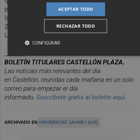
que actualizan contenidos y metodologías
para ajustarse a las demandas del mercado
ACEPTAR TODO
laboral y para adaptarse a la Ley Orgánica
2/2023, de 22 de marzo, del Sistema
RECHAZAR TODO
Universitario (LOSU).
CONFIGURAR
________
BOLET
Í
N
TITULARES
CASTELL
ÓN
PLAZA.
Las noticias má
s relevantes del d
í
a
en
Castelló
n
, reunidas cada ma
ñana en un solo
correo para empezar el d
í
a
informado.
Suscr
í
bete
gratis al
bolet
í
n
aqu
í
.
ARCHIVADO EN
UNIVERSITAT JAUME I (UJI)