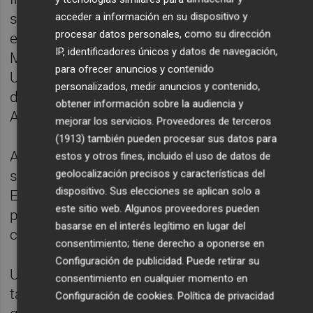
acceder a información en su dispositivo y
simultáneamente las titulaciones del Grado
procesar datos personales, como su dirección
en Ingeniería en Tecnologías Industriales y el
IP, identificadores únicos y datos de navegación,
Máster en Ingeniería Industrial por la
para ofrecer anuncios y contenido
Universitat Jaume I, y el título de Ingeniería
personalizados, medir anuncios y contenido,
de los Institutos Nacionales de Ciencias
obtener información sobre la audiencia y
Aplicadas (INSA) de Francia.
mejorar los servicios.
Proveedores de terceros
(1913)
también pueden procesar sus datos para
Antes se accedía a este itinerario por
estos y otros fines, incluido el uso de datos de
geolocalización precisos y características del
solicitud dentro del antiguo programa
dispositivo. Sus elecciones se aplican solo a
EURUJI, pero este año, por primera vez, el
este sitio web. Algunos proveedores pueden
programa se selecciona por preinscripción y
basarse en el interés legítimo en lugar del
cuenta con 18 plazas.
consentimiento; tiene derecho a oponerse en
Configuración de publicidad
. Puede retirar su
Un total de 13 grados de la oferta académica
consentimiento en cualquier momento en
también inician nuevos planes de estudios
Configuración de cookies
.
Política de privacidad