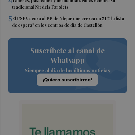
4
Talleres, pasacalles y hermandad: Nules celebra su
tradicional Nit dels Farolets
5
El PSPV acusa al PP de "dejar que crezca un 31 % la lista
de espera" en los centros de día de Castellón
Suscríbete al canal de
Whatsapp
Siempre al día de las últimas noticias
¡Quiero suscribirme!