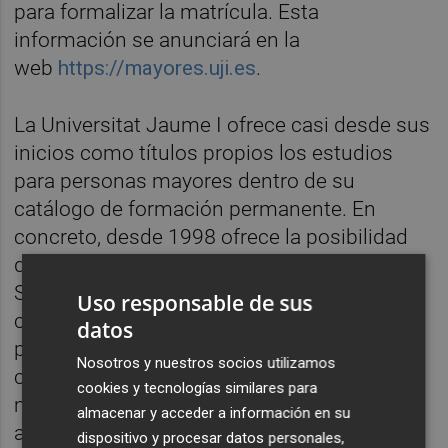
para formalizar la matrícula. Esta
información se anunciará en la
web
https://mayores.uji.es
.
La Universitat Jaume I ofrece casi desde sus
inicios como títulos propios los estudios
para personas mayores dentro de su
catálogo de formación permanente. En
concreto, desde 1998 ofrece la posibilidad
de acceder al título Graduado Universitario
Senior en Ciencias Humanas y Sociales y
Uso responsable de sus
cursar posteriormente alguno de los
datos
posgrados sénior que se imparten en el
Nosotros y nuestros socios utilizamos
campus de Castellón. Junto con las
cookies y tecnologías similares para
materias troncales y obligatorias, el
almacenar y acceder a información en su
alumnado puede elegir entre diferentes
dispositivo y procesar datos personales,