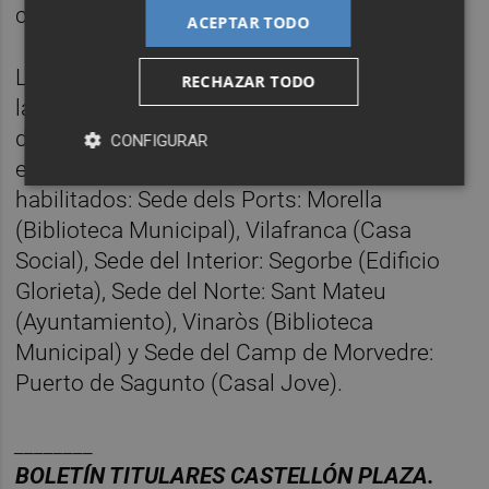
con la Universitat Jaume I.
ACEPTAR TODO
Las personas interesadas en los cursos de
RECHAZAR TODO
las sedes pueden realizar la preinscripción
durante el mismo periodo por Internet
CONFIGURAR
en
http://preinscripcio.uji.es
o en los lugares
habilitados: Sede dels Ports: Morella
(Biblioteca Municipal), Vilafranca (Casa
Social), Sede del Interior: Segorbe (Edificio
Glorieta), Sede del Norte: Sant Mateu
(Ayuntamiento), Vinaròs (Biblioteca
Municipal) y Sede del Camp de Morvedre:
Puerto de Sagunto (Casal Jove).
________
BOLET
Í
N TITULARES CASTELL
ÓN PLAZA.