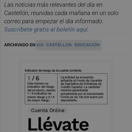
Las noticias m
á
s relevantes del d
í
a en
Castelló
n, reunidas cada ma
ñana en un solo
correo para empezar el d
í
a informado.
Suscríbete gratis al boletín aquí.
ARCHIVADO EN
UJI
CASTELLON
EDUCACIÓN