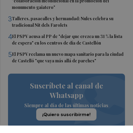
"colaboración incondicional en la promoción del
monumento gaiatero"
3
Talleres, pasacalles y hermandad: Nules celebra su
tradicional Nit dels Farolets
4
El PSPV acusa al PP de "dejar que crezca un 31 % la lista
de espera" en los centros de día de Castellón
5
El PSPV reclama un nuevo mapa sanitario para la ciudad
de Castelló "que vaya más allá de parches"
Suscríbete al canal de
Whatsapp
Siempre al día de las últimas noticias
¡Quiero suscribirme!