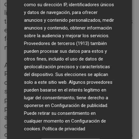
cursos de aptitudes tecnológicas y
como su dirección IP, identificadores únicos
lingüísticas, actividades de dinamización,
y datos de navegación, para ofrecer
anuncios y contenido personalizados, medir
talleres y una amplia variedad de actividades
anuncios y contenido, obtener información
extraacadémicas que enriquecen la
sobre la audiencia y mejorar los servicios.
formación del alumnado y fomentan
Proveedores de terceros (1913)
también
numerosas competencias adicionales.
pueden procesar sus datos para estos y
otros fines, incluido el uso de datos de
Además de los estudios en el campus del
geolocalización precisos y características
Riu Sec, la Universidad para Mayores ofrece
del dispositivo. Sus elecciones se aplican
cursos de Ciencias Humanas y Sociales que
solo a este sitio web. Algunos proveedores
pueden basarse en el interés legítimo en
se desarrollan en seis municipios de la
lugar del consentimiento; tiene derecho a
provincia, con el objetivo de ofrecer a las
oponerse en
Configuración de publicidad
.
personas que residen en las zonas más
Puede retirar su consentimiento en
alejadas de la ciudad de Castelló la
cualquier momento en
Configuración de
oportunidad de ampliar conocimientos,
cookies
.
Política de privacidad
compartir experiencias y establecer vínculos