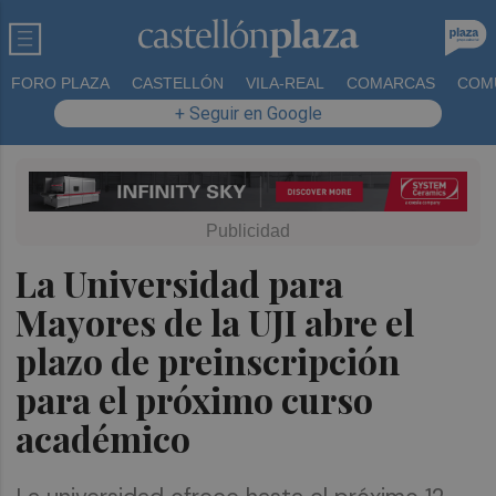
FORO PLAZA
CASTELLÓN
VILA-REAL
COMARCAS
COM
+ Seguir en Google
La Universidad para
Mayores de la UJI abre el
plazo de preinscripción
para el próximo curso
académico