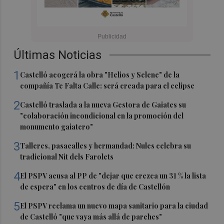
Últimas Noticias
1
Castelló acogerá la obra "Helios y Selene" de la
compañía Te Falta Calle: será creada para el eclipse
2
Castelló traslada a la nueva Gestora de Gaiates su
"colaboración incondicional en la promoción del
monumento gaiatero"
3
Talleres, pasacalles y hermandad: Nules celebra su
tradicional Nit dels Farolets
4
El PSPV acusa al PP de "dejar que crezca un 31 % la lista
de espera" en los centros de día de Castellón
5
El PSPV reclama un nuevo mapa sanitario para la ciudad
de Castelló "que vaya más allá de parches"