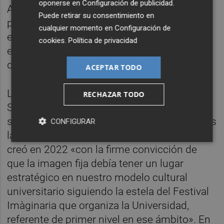
oponerse en
Configuración de publicidad
.
Además, facilita la localización física de las
Puede retirar su consentimiento en
piezas distribuidas por facultades, jardines y
cualquier momento en
Configuración de
edificios del campus, fomentando una
cookies
.
Política de privacidad
experiencia híbrida que combina el recorrido
digital con la visita presencial.
ACEPTAR TODO
La vicerrectora de Cultura, Lenguas y
RECHAZAR TODO
Sociedad,
Carmén Lázaro
, destaca una
singularidad que recoge este portal, como es
CONFIGURAR
la colección de fotografía de la UJI, que se
creó en 2022 «con la firme convicción de
que la imagen fija debía tener un lugar
estratégico en nuestro modelo cultural
universitario siguiendo la estela del Festival
Imàginaria que organiza la Universidad,
referente de primer nivel en ese ámbito». En