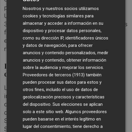
publicación del libro Fons artístic de la
Nosotros y nuestros socios utilizamos
Universitat Jaume I, editado con motivo del
cookies y tecnologías similares para
almacenar y acceder a información en su
35.º aniversario de la institución y así, ambos
dispositivo y procesar datos personales,
formatos —impreso y digital— conviven con
como su dirección IP, identificadores únicos
el objetivo de difundir y poner en valor la
y datos de navegación, para ofrecer
riqueza artística universitaria.
anuncios y contenido personalizados, medir
anuncios y contenido, obtener información
Información técnica, autoría y
sobre la audiencia y mejorar los servicios.
documentación visual
Proveedores de terceros (1913)
también
pueden procesar sus datos para estos y
La web ofrece fichas de cada obra con
otros fines, incluido el uso de datos de
información técnica, autoría y
geolocalización precisos y características
documentación visual de alta calidad, fruto
del dispositivo. Sus elecciones se aplican
del trabajo del Servicio de Actividades
solo a este sitio web. Algunos proveedores
pueden basarse en el interés legítimo en
Socioculturales (SASC), con el apoyo del
lugar del consentimiento; tiene derecho a
Servicio de Comunicación y Publicaciones.