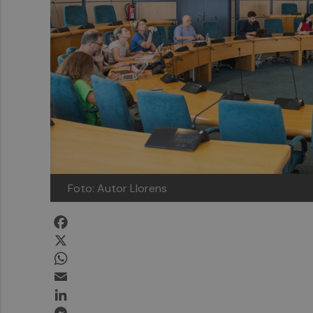
Foto: Autor Llorens
Facebook
X
WhatsApp
Email
LinkedIn
Messenger