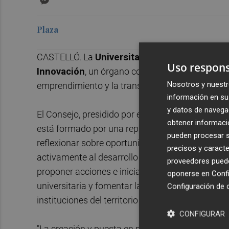
Plaza
CASTELLÓ. La
Universitat Jaume I
ha celebrad
Uso respons
Innovación
, un órgano consultivo que refuerza l
Nosotros y nuestr
emprendimiento y la transferencia de conocimie
información en su 
y datos de navega
El Consejo, presidido por el vicerrector de Innov
obtener informació
está formado por una representación de agentes i
pueden procesar su
reflexionar sobre oportunidades y desafíos en el
precisos y caracte
activamente al desarrollo y seguimiento de los 
proveedores pueden
proponer acciones e iniciativas para fomentar 
oponerse en
Confi
universitaria y fomentar la colaboración media
Configuración de 
instituciones del territorio para la transferencia
CONFIGURAR
"La creación y puesta en marcha de este Consejo