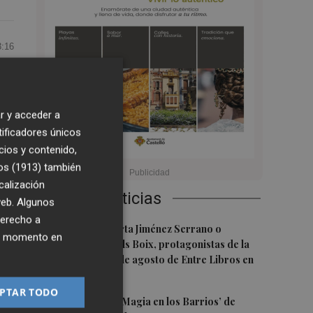
3:16
r y acceder a
tificadores únicos
cios y contenido,
do
,
os (1913)
también
calización
Últimas Noticias
 web. Algunos
derecho a
1
Juan Tallón, Marta Jiménez Serrano o
d
ier momento en
JuanEvaristo Valls Boix, protagonistas de la
programación de agosto de Entre Libros en
Benicàssim
PTAR TODO
2
Los talleres de ‘Magia en los Barrios’ de