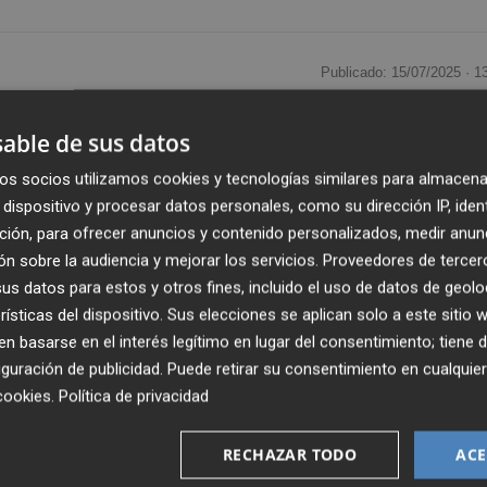
Publicado: 15/07/2025 ·
1
o la sesión constitutiva del nuevo
Consejo Asesor de
able de sus datos
a apuesta de la universidad por la innovación, el
os socios utilizamos cookies y tecnologías similares para almacena
nto a la sociedad.
dispositivo y procesar datos personales, como su dirección IP, iden
ción, para ofrecer anuncios y contenido personalizados, medir anun
ación, Transferencia y Divulgación Científica,
David Cabe
n sobre la audiencia y mejorar los servicios.
Proveedores de tercer
nternos y externos, y tiene, entre otras funciones, la de
s datos para estos y otros fines, incluido el uso de datos de geolo
 ámbito del emprendimiento y la innovación, contribuir
rísticas del dispositivo. Sus elecciones se aplican solo a este sitio
planes de innovación y emprendimiento de la Universidad,
 basarse en el interés legítimo en lugar del consentimiento; tiene 
una cultura innovadora y emprendedora entre la comunida
guración de publicidad
. Puede retirar su consentimiento en cualqu
nte la promoción de alianzas estratégicas con empresas e
cookies
.
Política de privacidad
 de conocimiento y el desarrollo de proyectos.
RECHAZAR TODO
ACE
 Asesor de Innovación representa un paso significativo