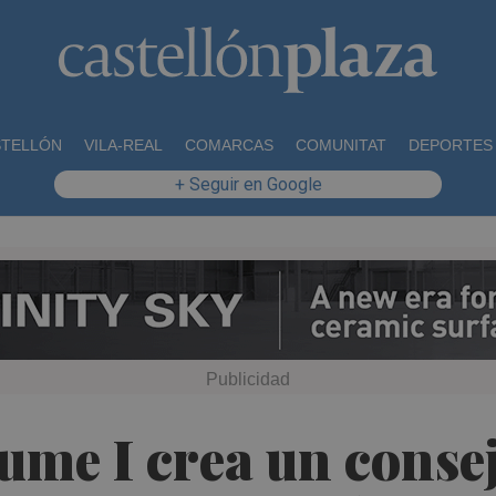
STELLÓN
VILA-REAL
COMARCAS
COMUNITAT
DEPORTES
+ Seguir en Google
aume I crea un conse