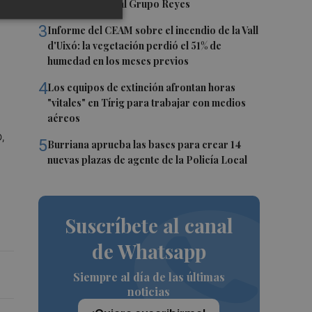
Castelló llegan al Grupo Reyes
3
Informe del CEAM sobre el incendio de la Vall
d'Uixó: la vegetación perdió el 51% de
humedad en los meses previos
4
Los equipos de extinción afrontan horas
"vitales" en Tírig para trabajar con medios
aéreos
,
5
Burriana aprueba las bases para crear 14
nuevas plazas de agente de la Policía Local
Suscríbete al canal
de Whatsapp
Siempre al día de las últimas
noticias