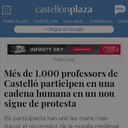
FORO PLAZA
CASTELLÓN
VILA-REAL
COMARCAS
COM
+ Seguir en Google
Més de 1.000 professors de
Castelló participen en una
cadena humana en un nou
signe de protesta
Els participants han unit les mans i han
traçat el recorregut de la muralla medieval