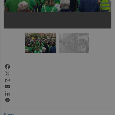
Facebook
X
WhatsApp
Email
LinkedIn
Messenger
Plaza