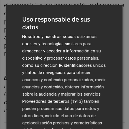
el següent: "La ciutadania està unida per esta
causa, perquè l'escola pública és un dels
Uso responsable de sus
pilars fonamentals de la nostra societat. No
datos
pararem de mobilitzar-nos i d'emprendre
accions fins que les propostes d'acord per
Nosotros y nuestros socios utilizamos
cookies y tecnologías similares para
part de Conselleria siguen clares i
almacenar y acceder a información en su
mínimament raonables".
dispositivo y procesar datos personales,
como su dirección IP, identificadores únicos
________
y datos de navegación, para ofrecer
BOLET
Í
N TITULARES CASTELL
ÓN PLAZA.
anuncios y contenido personalizados, medir
Las noticias má
s relevantes del d
í
a en
anuncios y contenido, obtener información
Castelló
n, reunidas cada ma
ñana en un solo
sobre la audiencia y mejorar los servicios.
correo para empezar el d
í
a
Proveedores de terceros (1913)
también
pueden procesar sus datos para estos y
informado.
Suscríbete gratis al boletín aquí.
otros fines, incluido el uso de datos de
geolocalización precisos y características