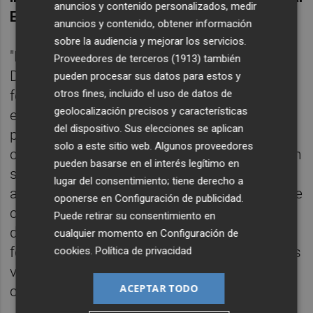
anuncios y contenido personalizados, medir
Educativo (PDE)
.
anuncios y contenido, obtener información
sobre la audiencia y mejorar los servicios.
"Este Plan de Mejora de la Competencia
Proveedores de terceros (1913)
también
Digital Educativa establece dos prioridades:
pueden procesar sus datos para estos y
otros fines, incluido el uso de datos de
fomentar el desarrollo de un ecosistema
geolocalización precisos y características
educativo digital de alto rendimiento y
del dispositivo. Sus elecciones se aplican
perfeccionar las competencias y
solo a este sitio web. Algunos proveedores
capacidades digitales para la transformación
pueden basarse en el interés legítimo en
social. Esta estructura se basa en el
lugar del consentimiento; tiene derecho a
acompañamiento y diseño del Plan Digital de
oponerse en
Configuración de publicidad
.
cada centro, en colaboración con el equipo
Puede retirar su consentimiento en
directivo y partiendo de las necesidades de
cualquier momento en
Configuración de
formación del profesorado detectadas en las
cookies
.
Política de privacidad
visitas realizadas por la persona asignada a
ACEPTAR TODO
cada centro", detalla.