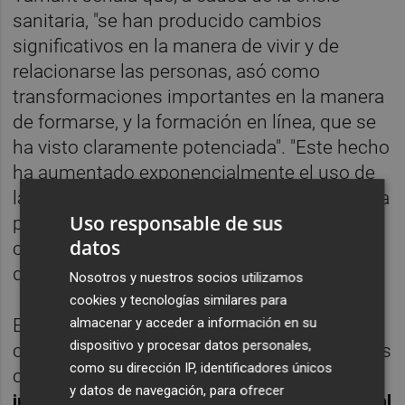
sanitaria, "se han producido cambios
significativos en la manera de vivir y de
relacionarse las personas, asó como
transformaciones importantes en la manera
de formarse, y la formación en línea, que se
ha visto claramente potenciada". "Este hecho
ha aumentado exponencialmente el uso de
las tecnologías aplicadas a la educación y ha
Uso responsable de sus
provocado una necesidad de mejorar la
datos
competencia digital tanto del personal
docente como del alumnado", reflexiona.
Nosotros y nuestros socios utilizamos
cookies y tecnologías similares para
almacenar y acceder a información en su
En este sentido, recuerda que en todos los
dispositivo y procesar datos personales,
centros educativos valencianos y durante los
como su dirección IP, identificadores únicos
cursos 2021-2022 y 2022-2023
se está
y datos de navegación, para ofrecer
implantando el nuevo modelo de Plan Digital