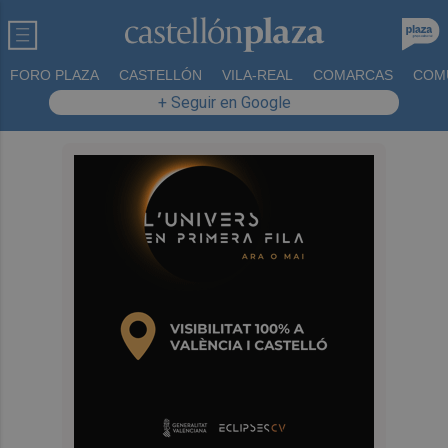
FORO PLAZA
CASTELLÓN
VILA-REAL
COMARCAS
COM
+ Seguir en Google