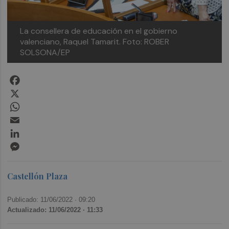
La consellera de educación en el gobierno
valenciano, Raquel Tamarit. Foto: ROBER
SOLSONA/EP
Facebook
X
WhatsApp
Email
LinkedIn
Messenger
Castellón Plaza
Publicado: 11/06/2022 ·
09:20
Actualizado: 11/06/2022 · 11:33