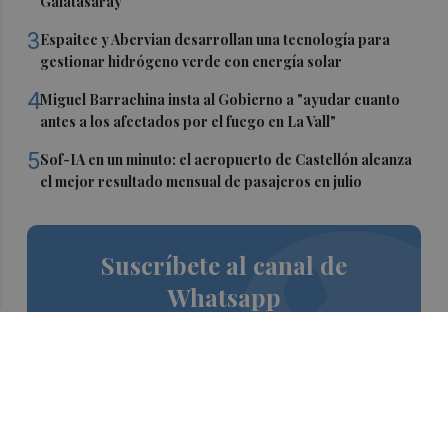
Galatasaray
3
Espaitec y Abervian desarrollan una tecnología para
gestionar hidrógeno verde con energía solar
4
Miguel Barrachina insta al Gobierno a "ayudar cuanto
antes a los afectados por el fuego en La Vall"
5
Sof-IA en un minuto: el aeropuerto de Castellón alcanza
el mejor resultado mensual de pasajeros en julio
Suscríbete al canal de
Whatsapp
Siempre al día de las últimas noticias
¡Quiero suscribirme!