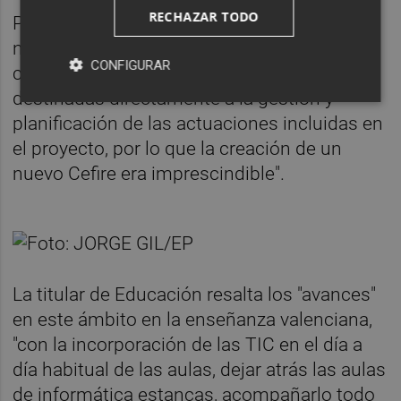
RECHAZAR TODO
Para la consellera, la organización de esta
nueva red "requiere una estructura sólida de
CONFIGURAR
coordinación, con un equipo de personas
destinadas directamente a la gestión y
planificación de las actuaciones incluidas en
el proyecto, por lo que la creación de un
nuevo Cefire era imprescindible".
La titular de Educación resalta los "avances"
en este ámbito en la enseñanza valenciana,
"con la incorporación de las TIC en el día a
día habitual de las aulas, dejar atrás las aulas
de informática estancas, acompañarlo todo