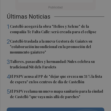
Últimas Noticias
1
Castelló acogerá la obra "Helios y Selene" de la
compañía Te Falta Calle: será creada para el eclipse
2
Castelló traslada a la nueva Gestora de Gaiates su
"colaboración incondicional en la promoción del
monumento gaiatero"
3
Talleres, pasacalles y hermandad: Nules celebra su
tradicional Nit dels Farolets
4
El PSPV acusa al PP de "dejar que crezca un 31 % la lista
de espera" en los centros de día de Castellón
5
El PSPV reclama un nuevo mapa sanitario para la ciudad
de Castelló "que vaya más allá de parches"