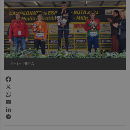
Foto: RFEA
Facebook
X
WhatsApp
Email
LinkedIn
Messenger