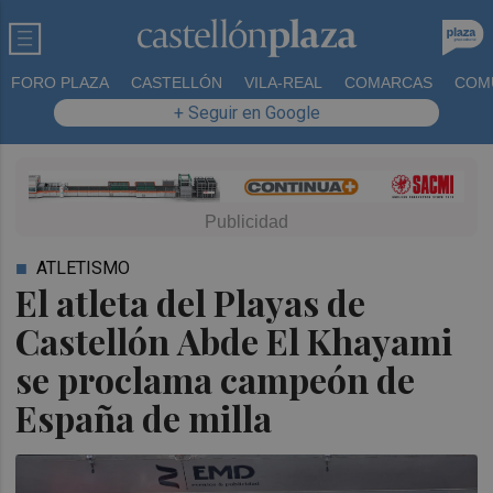
FORO PLAZA
CASTELLÓN
VILA-REAL
COMARCAS
COM
+ Seguir en Google
ATLETISMO
El atleta del Playas de
Castellón Abde El Khayami
se proclama campeón de
España de milla