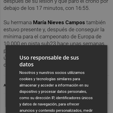
después de su lesión y que paró el crono por
debajo de los 17 minutos, con 16:55.
Su hermana
María Nieves
Campos
también
estuvo presente y, después de conseguir la
mínima para el campeonato de Europa de
10.000 en pista sub23 hace unas semanas,
paró el crono en 17:08 en estos 5 km. Por
Uso responsable de sus
último, la joven
Ainhoa Martín
finalizó 17ª
datos
con un tiempo de 17:37.
Nosotros y nuestros socios utilizamos
cookies y tecnologías similares para
almacenar y acceder a información en su
ARCHIVADO EN
CA PLAYAS DE CASTELLÓN
dispositivo y procesar datos personales,
como su dirección IP, identificadores únicos
y datos de navegación, para ofrecer
anuncios y contenido personalizados, medir