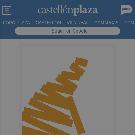
FORO PLAZA
CASTELLÓN
VILA-REAL
COMARCAS
COM
+ Seguir en Google