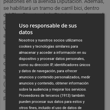
peatones en la avenida Diputación. Además,
se habilitará un tramo de carril bici, dentro
del Plan Director de la Bicicleta, que formará
parte del carril bici que conectará la avenida
Uso responsable de sus
Vall d'Uixò con la ronda Norte. Esta
datos
actuación se complementará con un nuevo
Nosotros y nuestros socios utilizamos
asfaltado de la zona.
cookies y tecnologías similares para
almacenar y acceder a información en su
Esta intervención en el acceso norte a la
dispositivo y procesar datos personales,
ciudad de Castelló forma parte del paquete
como su dirección IP, identificadores únicos
de 10 nuevos proyectos con cargo a las
y datos de navegación, para ofrecer
Inversiones Financieramente Sostenibles
anuncios y contenido personalizados, medir
anuncios y contenido, obtener información
(IFS), aprobado en el pleno del pasado mes
sobre la audiencia y mejorar los servicios.
de octubre y que, en total, supone un
Proveedores de terceros (1913)
también
presupuesto de 1.895.047 euros.
pueden procesar sus datos para estos y
otros fines, incluido el uso de datos de