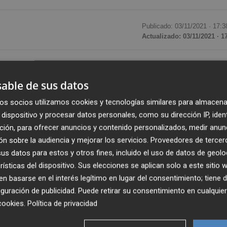
Publicado: 03/11/2021 ·
17:3
Actualizado: 03/11/2021 · 1
ado una convocatoria de ayudas municipales con una
impacto del covid-19 y reactivar la economía local. Están
able de sus datos
 sistema de estimación directa simplificada y
os socios utilizamos cookies y tecnologías similares para almacena
sectores que se han visto afectados por las medidas de
dispositivo y procesar datos personales, como su dirección IP, iden
scal de la actividad en el municipio de l’Alcora.
ción, para ofrecer anuncios y contenido personalizados, medir anun
n sobre la audiencia y mejorar los servicios.
Proveedores de tercer
 negocios está sufriendo en gran medida el impacto negat
s datos para estos y otros fines, incluido el uso de datos de geolo
bligados a cerrar sus negocios o a reducir significativame
rísticas del dispositivo. Sus elecciones se aplican solo a este sitio
 basarse en el interés legítimo en lugar del consentimiento; tiene 
confinamiento o restricciones que se han adoptado”. Por el
guración de publicidad
. Puede retirar su consentimiento en cualqu
ra evitar que se originen consecuencias irreversibles para
cookies
.
Política de privacidad
de nuestro municipio y velar porque, una vez finalizada la
ación de la economía local”.