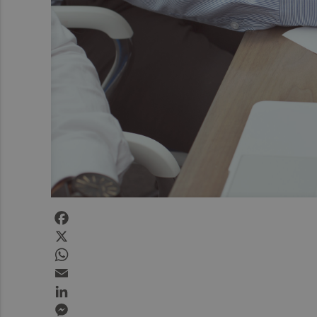
Facebook
X
WhatsApp
Email
LinkedIn
Messenger