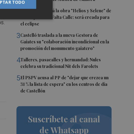
PTAR TODO
2
Castelló acogerá la obra "Helios y Selene" de
 CB
la compañía Te Falta Calle: será creada para
os.
el eclipse
3
Castelló traslada a la nueva Gestora de
Gaiates su "colaboración incondicional en la
promoción del monumento gaiatero"
4
Talleres, pasacalles y hermandad: Nules
celebra su tradicional Nit dels Farolets
5
El PSPV acusa al PP de "dejar que crezca un
31 % la lista de espera" en los centros de día
de Castellón
Suscríbete al canal
de Whatsapp