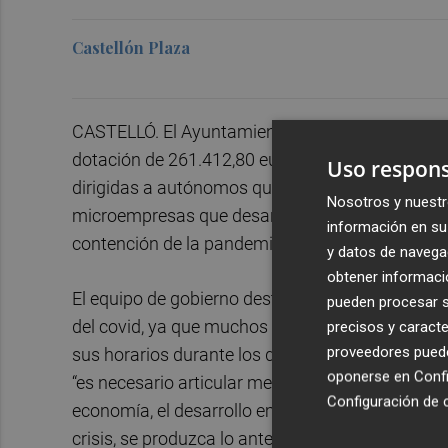
Castellón Plaza
CASTELLÓ. El Ayuntamiento de l’Alcora ha lanz
dotación de 261.412,80 euros para minimizar el 
Uso respons
dirigidas a autónomos que tributan a través del
Nosotros y nuestr
microempresas que desarrollan su actividad en 
información en su 
contención de la pandemia y tienen el domicilio fi
y datos de navega
obtener informació
El equipo de gobierno destaca que “este tipo de
pueden procesar su
del covid, ya que muchos de ellos se han visto o
precisos y caracte
proveedores pueden
sus horarios durante los diferentes periodos de 
oponerse en
Confi
“es necesario articular medidas y actuaciones pa
Configuración de 
economía, el desarrollo empresarial y comercial 
crisis, se produzca lo antes posible una reactiv