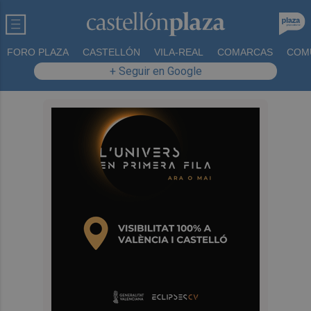
FORO PLAZA
CASTELLÓN
VILA-REAL
COMARCAS
COM
+ Seguir en Google