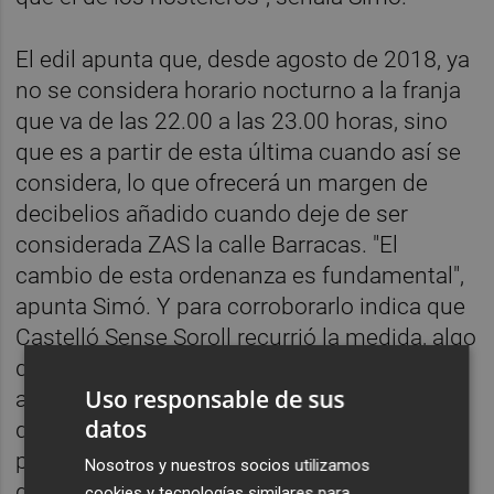
El edil apunta que, desde agosto de 2018, ya
no se considera horario nocturno a la franja
que va de las 22.00 a las 23.00 horas, sino
que es a partir de esta última cuando así se
considera, lo que ofrecerá un margen de
decibelios añadido cuando deje de ser
considerada ZAS la calle Barracas. "El
cambio de esta ordenanza es fundamental",
apunta Simó. Y para corroborarlo indica que
Castelló Sense Soroll recurrió la medida, algo
que no evitó que saliera adelante "sin el
Uso responsable de sus
apoyo del PP". Asimismo, también destaca
datos
que el año pasado se aprobó la norma "para
poder declarar las Tascas zona
Nosotros y nuestros socios utilizamos
gastronómica", algo para lo que también es
cookies y tecnologías similares para