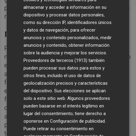
previamente necesario reducir los niveles de
almacenar y acceder a información en su
dispositivo y procesar datos personales,
ruido y dejar de ser ZAS.
como su dirección IP, identificadores únicos
y datos de navegación, para ofrecer
Las mediciones, la clave
anuncios y contenido personalizados, medir
anuncios y contenido, obtener información
Por eso el
quid
de la cuestión está en las
sobre la audiencia y mejorar los servicios.
mediciones de ruido. Los hosteleros insisten
Proveedores de terceros (1913)
también
en que no se han realizado en los últimos
pueden procesar sus datos para estos y
años y por eso el Ayuntamiento no se las
otros fines, incluido el uso de datos de
facilita. Y Simó los contradice: "Se hicieron
geolocalización precisos y características
en 2017 antes de Magdalena, llovió y no
del dispositivo. Sus elecciones se aplican
solo a este sitio web. Algunos proveedores
fueron válidas, se repitieron y en ambos
pueden basarse en el interés legítimo en
casos salieron negativas". Sobre su entrega
lugar del consentimiento; tiene derecho a
a los empresarios apunta que esto se
oponerse en
Configuración de publicidad
.
producirá "cuando nos lo aconseje la parte
Puede retirar su consentimiento en
técnica del Ayuntamiento".