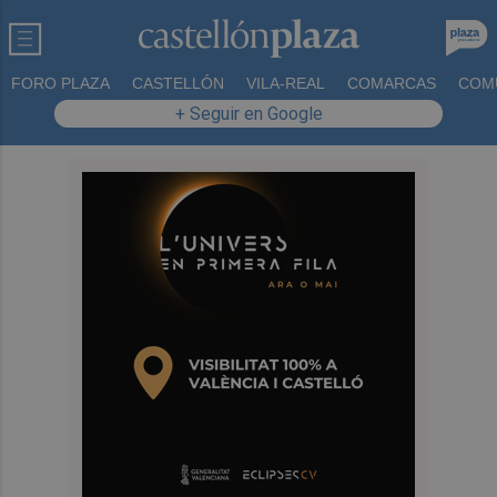
FORO PLAZA
CASTELLÓN
VILA-REAL
COMARCAS
COM
+ Seguir en Google