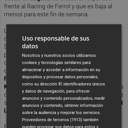
frente al Racing de Ferrol y que es baja al
menos para este fin de semana.
La ausencia del madrileño abre un abanico
Uso responsable de sus
de alternativas que seguramente lleven a
datos
Schreuder a recurrir a un futbolista de otra
posición para ejercer esa función, al no
Nosotros y nuestros socios utilizamos
contar el holandés con el otro delantero
cookies y tecnologías similares para
centro que tiene a su disposición,
David
almacenar y acceder a información en su
dispositivo y procesar datos personales,
Flakus
. Así, jugadores como
Raúl Sánchez
,
como su dirección IP, identificadores únicos
Kenneth Mamah
y
Mats Seuntjens
aspiran a
y datos de navegación, para ofrecer
ocupar esa posición. La baja de De Miguel se
anuncios y contenido personalizados, medir
suma a las ya habituales de
Óscar Gil, Albert
anuncios y contenido, obtener información
Lottin
y
Ousmane Camara
.
sobre la audiencia y mejorar los servicios.
Proveedores de terceros (1913)
también
En el
once
de este domingo podría haber
pueden procesar sus datos para estos y