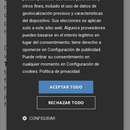
más novedades, ya que Schreuder apunta a
otros fines, incluido el uso de datos de
geolocalización precisos y características
dar descanso a algunos de los titulares del
del dispositivo. Sus elecciones se aplican
pasado miércoles para dar continuidad a las
solo a este sitio web. Algunos proveedores
rotaciones de estas semanas.
pueden basarse en el interés legítimo en
lugar del consentimiento; tiene derecho a
Dos de los futbolistas con opciones de
oponerse en
Configuración de publicidad
.
volver a la titularidad son
Salva Ruiz
y
Puede retirar su consentimiento en
Thomas van den Belt
, que ya están
cualquier momento en
Configuración de
cookies
.
Política de privacidad
totalmente recuperados de sus problemas
físicos. Tanto el valenciano como el
ACEPTAR TODO
holandés regresaron el pasado miércoles
jugando los últimos minutos del partido
RECHAZAR TODO
frente al Racing de Ferrol.
CONFIGURAR