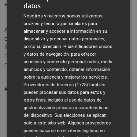
empate ante el Huesca, de Segunda División.
datos
Nosotros y nuestros socios utilizamos
cookies y tecnologías similares para
Al Castellón le restan tres amistosos antes
almacenar y acceder a información en su
de arrancar la Liga. El próximo será ante el
dispositivo y procesar datos personales,
Ibiza (11 de agosto), mientras que los dos
como su dirección IP, identificadores únicos
y datos de navegación, para ofrecer
restantes le medirán al Atlético Levante (14
anuncios y contenido personalizados, medir
de agosto) y al Alcoyano (17 de agosto).
anuncios y contenido, obtener información
sobre la audiencia y mejorar los servicios.
Proveedores de terceros (1725)
también
ARCHIVADO EN
CD CASTELLÓN
pueden procesar sus datos para estos y
otros fines, incluido el uso de datos de
geolocalización precisos y características
del dispositivo. Sus elecciones se aplican
solo a este sitio web. Algunos proveedores
pueden basarse en el interés legítimo en