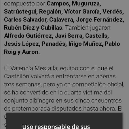
compuesto por
Campos, Muguruza,
Satrústegui, Regalón, Víctor García, Verdés,
Carles Salvador, Calavera, Jorge Fernández,
Rubén Díez y Cubillas
.
También jugaron
Alfredo Gutiérrez, Javi Serra, Castells,
Jesús López, Panadés, Iñigo Muñoz, Pablo
Roig y Aaron
.
El Valencia Mestalla, equipo con el que el
Castellón volverá a enfrentarse en apenas
tres semanas, pero ya en competición oficial,
se ha convertido en la cuarta víctima del
conjunto albinegro en sus cinco encuentros
de pretemporada disputados hasta ahora. El
único que no han ganado los
orelluts
se ha
saldado también de forma positiva, con un
Uso responsable de sus