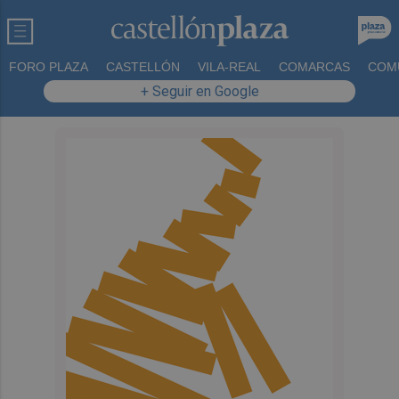
FORO PLAZA
CASTELLÓN
VILA-REAL
COMARCAS
COM
+ Seguir en Google