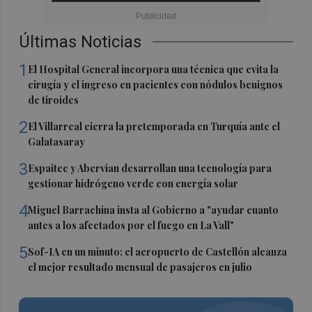
Últimas Noticias
1
El Hospital General incorpora una técnica que evita la
cirugía y el ingreso en pacientes con nódulos benignos
de tiroides
2
El Villarreal cierra la pretemporada en Turquía ante el
Galatasaray
3
Espaitec y Abervian desarrollan una tecnología para
gestionar hidrógeno verde con energía solar
4
Miguel Barrachina insta al Gobierno a "ayudar cuanto
antes a los afectados por el fuego en La Vall"
5
Sof-IA en un minuto: el aeropuerto de Castellón alcanza
el mejor resultado mensual de pasajeros en julio