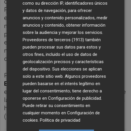
defensivos a domicilio de todo el grupo 2 de
como su dirección IP, identificadores únicos
Primera RFEF, con solo siete goles
y datos de navegación, para ofrecer
encajados en otros tantos partidos. Casi la
anuncios y contenido personalizados, medir
mitad de estos goles (3) llegaron en la
anuncios y contenido, obtener información
sobre la audiencia y mejorar los servicios.
primera jornada, ante el Albacete. Desde
Proveedores de terceros (1913)
también
entonces, el Castellón nunca ha recibido
pueden procesar sus datos para estos y
más de un tanto en ninguno de sus
otros fines, incluido el uso de datos de
desplazamientos.
geolocalización precisos y características
del dispositivo. Sus elecciones se aplican
Para seguir en esa línea, los de
Sergi
solo a este sitio web. Algunos proveedores
Escobar
tratarán de reducir a uno de los
pueden basarse en el interés legítimo en
lugar del consentimiento; tiene derecho a
equipos menos eficaces en área contraria de
oponerse en
Configuración de publicidad
.
la Liga, en Alcoi, y al conjunto que más goles
Puede retirar su consentimiento en
ha marcado en casa de toda la competición
cualquier momento en
Configuración de
(20), en Vila-real.
cookies
.
Política de privacidad