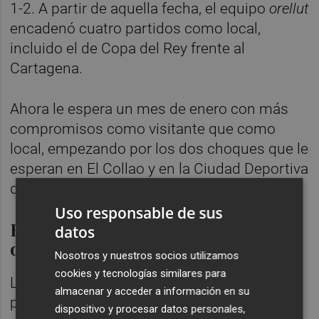
1-2. A partir de aquella fecha, el equipo
orellut
encadenó cuatro partidos como local,
incluido el de Copa del Rey frente al
Cartagena.
Ahora le espera un mes de enero con más
compromisos como visitante que como
local, empezando por los dos choques que le
esperan en El Collao y en la Ciudad Deportiva
del Villarreal.
Uso responsable de sus
El equipo menos goleado a
datos
domicilio
Nosotros y nuestros socios utilizamos
cookies y tecnologías similares para
Los albinegros llegan a esta serie de
almacenar y acceder a información en su
partidos con los mejores registros
dispositivo y procesar datos personales,