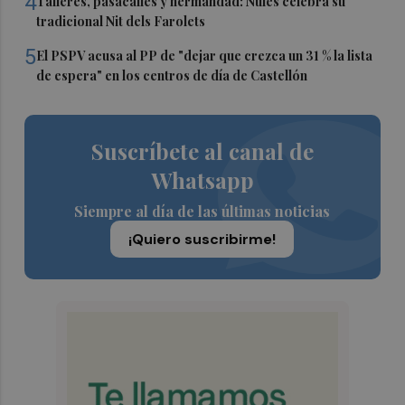
4
Talleres, pasacalles y hermandad: Nules celebra su
tradicional Nit dels Farolets
5
El PSPV acusa al PP de "dejar que crezca un 31 % la lista
de espera" en los centros de día de Castellón
Suscríbete al canal de
Whatsapp
Siempre al día de las últimas noticias
¡Quiero suscribirme!