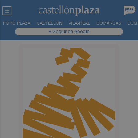
FORO PLAZA
CASTELLÓN
VILA-REAL
COMARCAS
COM
+ Seguir en Google