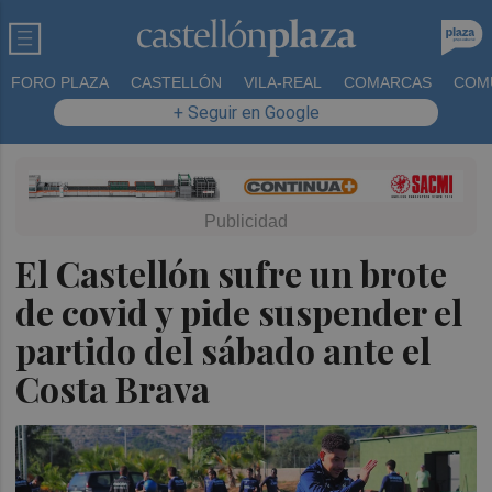
FORO PLAZA
CASTELLÓN
VILA-REAL
COMARCAS
COM
+ Seguir en Google
El Castellón sufre un brote
de covid y pide suspender el
partido del sábado ante el
Costa Brava