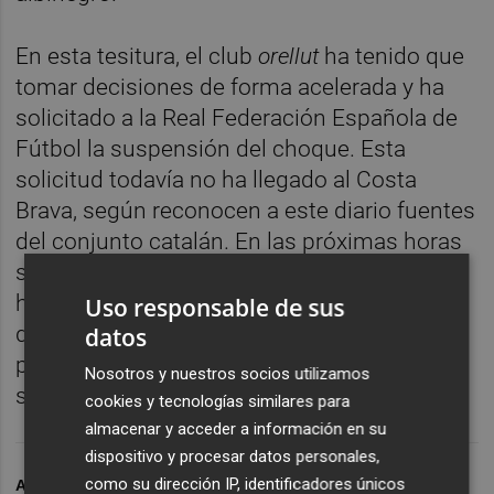
En esta tesitura, el club
orellut
ha tenido que
tomar decisiones de forma acelerada y ha
solicitado a la Real Federación Española de
Fútbol la suspensión del choque. Esta
solicitud todavía no ha llegado al Costa
Brava, según reconocen a este diario fuentes
del conjunto catalán. En las próximas horas
se espera que el club, que se iba a desplazar
hasta Castelló el mismo sábado para
Uso responsable de sus
disputar el partido a las 19.00 horas, se
datos
pronuncie sobre la posibilidad de la
Nosotros y nuestros socios utilizamos
suspensión del partido.
cookies y tecnologías similares para
almacenar y acceder a información en su
dispositivo y procesar datos personales,
como su dirección IP, identificadores únicos
ARCHIVADO EN
CD CASTELLÓN