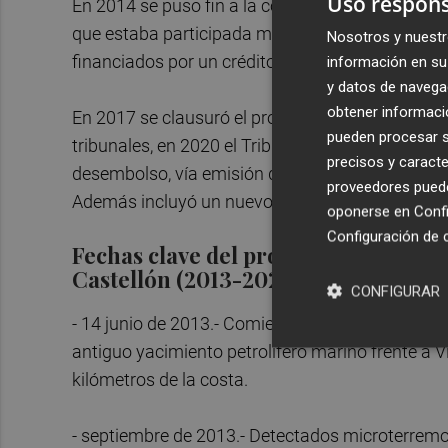
Uso respons
En 2014 se puso fin a la concesión de la obra y 
que estaba participada mayormente por la socie
Nosotros y nuestr
financiados por un crédito de los bancos Santan
información en su 
y datos de navega
obtener informació
En 2017 se clausuró el proyecto y, tras una suc
pueden procesar su
tribunales, en 2020 el Tribunal Supremo reconoc
precisos y caracte
desembolso, vía emisión de 638 millones en deuda
proveedores pueden
Además incluyó un nuevo impuesto especial para 
oponerse en
Confi
Configuración de 
Fechas clave del proyecto de almac
Castellón (2013-2021):
CONFIGURAR
- 14 junio de 2013.- Comienzan las actividades 
antiguo yacimiento petrolífero marino frente a 
kilómetros de la costa.
- septiembre de 2013.- Detectados microterremot