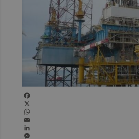
Facebook
X
WhatsApp
Email
LinkedIn
Messenger