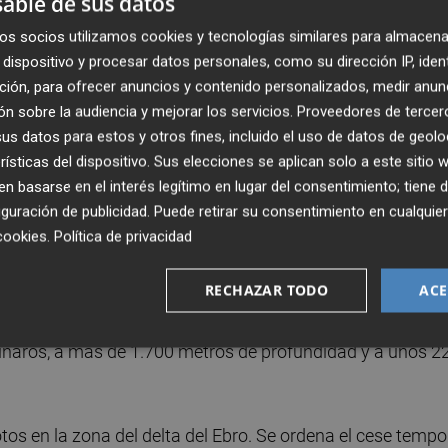
able de sus datos
se decidió indemnizar a la empresa constructora, Escal UG
dad ACS, con una transferencia de 1.350 millones de eur
os socios utilizamos cookies y tecnologías similares para almacena
der, CaixaBank y Bankia, que también eran inversores.
dispositivo y procesar datos personales, como su dirección IP, iden
ción, para ofrecer anuncios y contenido personalizados, medir anun
n sobre la audiencia y mejorar los servicios.
Proveedores de tercer
esión de decisiones sobre las indemnizaciones en los
s datos para estos y otros fines, incluido el uso de datos de geolo
ió a los bancos esa cuantía y el actual Gobierno aprobó s
rísticas del dispositivo. Sus elecciones se aplican solo a este sitio
 pública y los restantes en otros créditos del Estado.
 basarse en el interés legítimo en lugar del consentimiento; tiene 
repercutir el coste entre los usuarios de gas.
guración de publicidad
. Puede retirar su consentimiento en cualqu
cookies
.
Política de privacidad
enamiento submarino castor en la costa de
RECHAZAR TODO
ACE
en el almacén subterráneo de Gas Natural Castor en un
Vinaròs, a más de 1.700 metros de profundidad y a unos 2
os en la zona del delta del Ebro. Se ordena el cese tempo