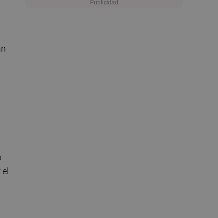
an
o
 el