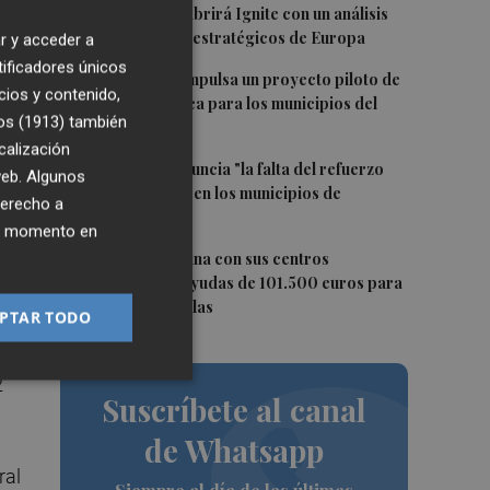
S,
Internazionali, abrirá Ignite con un análisis
os
de los retos geoestratégicos de Europa
r y acceder a
tificadores únicos
3
La Diputación impulsa un proyecto piloto de
cios y contenido,
movilidad pública para los municipios del
os (1913)
también
interior
calización
u
4
Compromís denuncia "la falta del refuerzo
 web. Algunos
sanitario estival en los municipios de
derecho a
Castellón"
ier momento en
5
Burriana coordina con sus centros
educativos las ayudas de 101.500 euros para
climatizar las aulas
PTAR TODO
2
Suscríbete al canal
de Whatsapp
ral