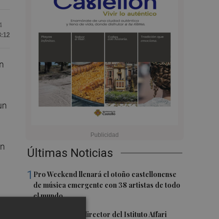
4
8:12
ón
un
en
Últimas Noticias
1
Pro Weekend llenará el otoño castellonense
de música emergente con 38 artistas de todo
el mundo
2
Marco Simoni, director del Istituto Affari