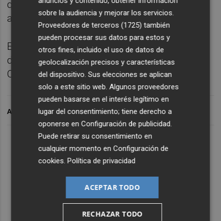
anuncios y contenido, obtener información
que a buen seguro generarán una gran
sobre la audiencia y mejorar los servicios.
atmósfera al lado del equipo.
Proveedores de terceros (1725)
también
pueden procesar sus datos para estos y
El entrenamiento previo será a última hora
otros fines, incluido el uso de datos de
de la tarde o a primera de la noche en un
geolocalización precisos y características
Castalia cerrado a cal y canto.
del dispositivo. Sus elecciones se aplican
solo a este sitio web. Algunos proveedores
pueden basarse en el interés legítimo en
lugar del consentimiento; tiene derecho a
ARCHIVADO EN
oponerse en
Configuración de publicidad
.
Puede retirar su consentimiento en
cualquier momento en
Configuración de
cookies
.
Política de privacidad
ACEPTAR TODO
RECHAZAR TODO