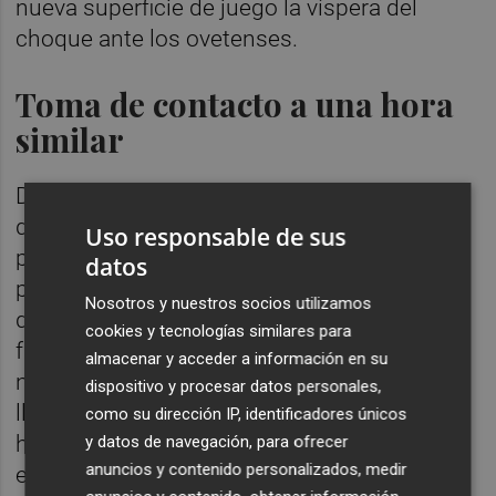
nueva superficie de juego la víspera del
choque ante los ovetenses.
Toma de contacto a una hora
similar
De esta manera, el míster albinegro ha
decidido realizar la última sesión
Uso responsable de sus
preparatoria en Castalia y así la ha
datos
programado. Será a puerta cerrada para no
Nosotros y nuestros socios utilizamos
dar pistas al contrario y facilitar que sus
cookies y tecnologías similares para
futbolistas puedan entrar en contacto con el
almacenar y acceder a información en su
nuevo césped, especialmente los recién
dispositivo y procesar datos personales,
llegados, y que sientan lo que les espera 24
como su dirección IP, identificadores únicos
horas más tarde cuando el estadio se
y datos de navegación, para ofrecer
anuncios y contenido personalizados, medir
encuentre repleto de aficionados albinegros