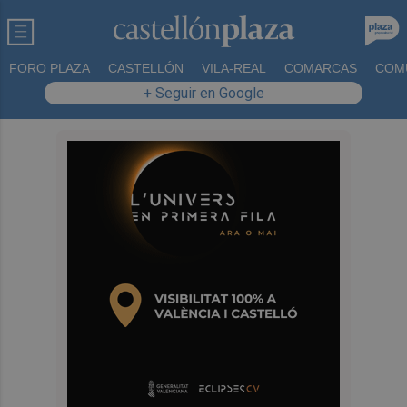
FORO PLAZA
CASTELLÓN
VILA-REAL
COMARCAS
COM
+ Seguir en Google