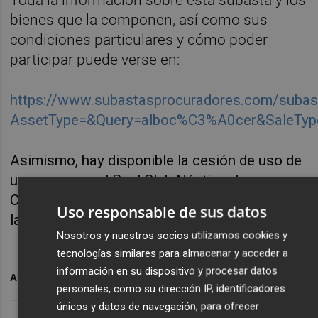
bienes que la componen, así como sus
condiciones particulares y cómo poder
participar puede verse en:
https://www.subastasprocuradores.com/subas
AssetType=&Query=alboc%C3%A0cer&SaleTyp
Asimismo, hay disponible la cesión de uso de
un amarre en el Real Club Náutico de
Castellón. El depósito requerido, al igual que
Uso responsable de sus datos
la puja mínima es de 1.000 euros.
Nosotros y nuestros socios utilizamos cookies y
tecnologías similares para almacenar y acceder a
información en su dispositivo y procesar datos
ARCHIVADO EN
SUBASTA
personales, como su dirección IP, identificadores
únicos y datos de navegación, para ofrecer