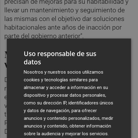
precisan de mejoras para su habitabilidad y
llevar un mantenimiento y seguimiento de
las mismas con el objetivo dar soluciones
habitacionales ante años de inacción por
parte del gobierno anterior".
Medidas Fiscales para la
Uso responsable de sus
datos
vivienda
Nosotros y nuestros socios utilizamos
Durante su visita, Carlos Mazón ha hecho
cookies y tecnologías similares para
almacenar y acceder a información en su
referencia a la reforma fiscal iniciada por
dispositivo y procesar datos personales,
este Consell para facilitar el acceso a la
como su dirección IP, identificadores únicos
vivienda en la que se contemplan rebajas de
y datos de navegación, para ofrecer
tipos en el Impuesto de Transmisiones
anuncios y contenido personalizados, medir
Patrimoniales (ITP) y Actos Jurídicos
anuncios y contenido, obtener información
Documentados (AJD) por la compra de
sobre la audiencia y mejorar los servicios.