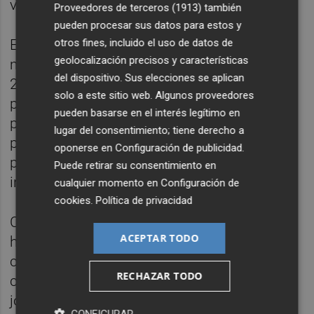
vivienda.
Proveedores de terceros (1913)
también
pueden procesar sus datos para estos y
otros fines, incluido el uso de datos de
En esta línea, ha indicado que "hombres y
geolocalización precisos y características
mujeres menores de 35 años ya pagan un
del dispositivo. Sus elecciones se aplican
25% menos de impuestos en el acceso a su
solo a este sitio web. Algunos proveedores
primera vivienda" y ha adelantado que en las
pueden basarse en el interés legítimo en
próximas semanas la Generalitat Valenciana
lugar del consentimiento; tiene derecho a
pondrá en marcha un programa de avales
oponerse en
Configuración de publicidad
.
para que los jóvenes puedan acceder a un
Puede retirar su consentimiento en
inmueble.
cualquier momento en
Configuración de
cookies
.
Política de privacidad
Cabe destacar que las medidas fiscales que
ACEPTAR TODO
ha puesto en marcha Carlos Mazón
contemplan un tipo reducido del 6% por
RECHAZAR TODO
compra de vivienda habitual por parte de
jóvenes menores de 35 años y también para