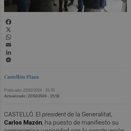
Facebook
X
WhatsApp
Email
LinkedIn
Messenger
Castellón Plaza
Publicado: 22/02/2024 ·
15:35
Actualizado: 22/02/2024 · 15:58
CASTELLÓ. El
president
de la Generalitat,
Carlos Mazón
, ha puesto de manifiesto su
compromiso y prioridad con la construcción