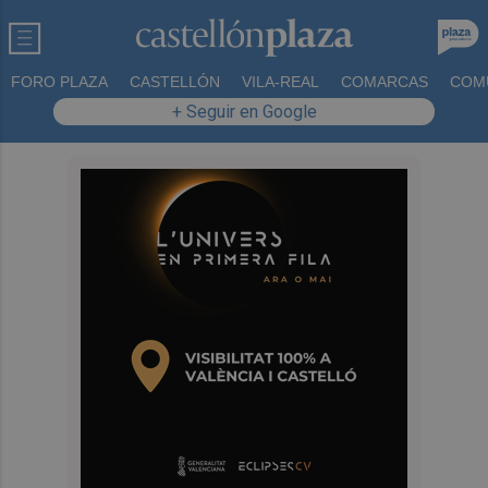
FORO PLAZA
CASTELLÓN
VILA-REAL
COMARCAS
COM
+ Seguir en Google