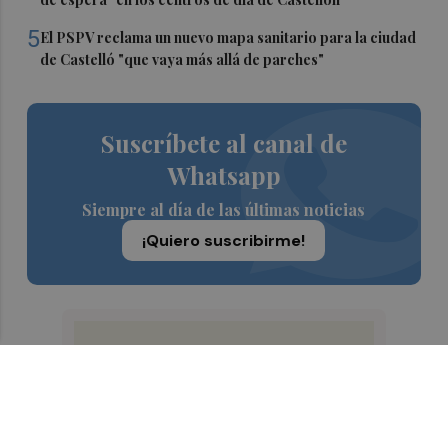
5
El PSPV reclama un nuevo mapa sanitario para la ciudad
de Castelló "que vaya más allá de parches"
Suscríbete al canal de
Whatsapp
Siempre al día de las últimas noticias
¡Quiero suscribirme!