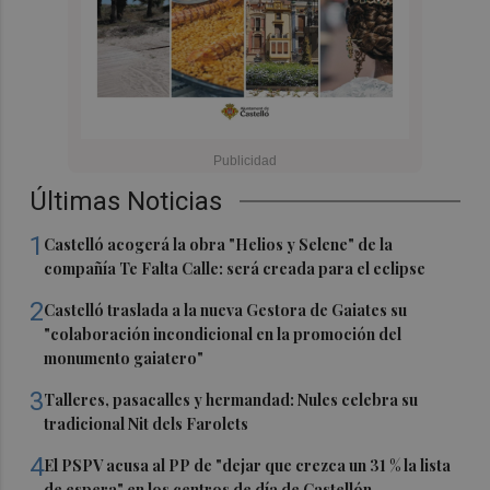
Últimas Noticias
1
Castelló acogerá la obra "Helios y Selene" de la
compañía Te Falta Calle: será creada para el eclipse
2
Castelló traslada a la nueva Gestora de Gaiates su
"colaboración incondicional en la promoción del
monumento gaiatero"
3
Talleres, pasacalles y hermandad: Nules celebra su
tradicional Nit dels Farolets
4
El PSPV acusa al PP de "dejar que crezca un 31 % la lista
de espera" en los centros de día de Castellón