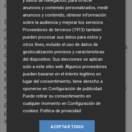
y datos de navegación, para ofrecer
comer en hermandad.
anuncios y contenido personalizados, medir
anuncios y contenido, obtener información
Sin embargo, la fiesta se ha ido
sobre la audiencia y mejorar los servicios.
multiplicando hasta convertirse en un
Proveedores de terceros (1913)
también
pueden procesar sus datos para estos y
referente, no solo en la provincia, sino en
otros fines, incluido el uso de datos de
toda la Comunidad, e incluso fuera de ella, ya
geolocalización precisos y características
que hasta Benicàssim acuden ex profeso,
del dispositivo. Sus elecciones se aplican
gente de toda la Comunitat para celebrar
solo a este sitio web. Algunos proveedores
este día, tal como destacan las mismas
pueden basarse en el interés legítimo en
fuentes. De hecho, cada año se entregan
lugar del consentimiento; tiene derecho a
más de 1.500 números para hacer casi otras
oponerse en
Configuración de publicidad
.
tantas paellas. Esa hermandad y
Puede retirar su consentimiento en
cualquier momento en
Configuración de
participación ha sido el aliciente principal
cookies
.
Política de privacidad
para obtener el reconocimiento de Fiesta de
interés turístico autonómico.
ACEPTAR TODO