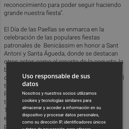
reconocimiento para poder seguir haciendo
grande nuestra fiesta”.
El Día de las Paellas se enmarca en la
celebración de las populares fiestas
patronales de Benicàssim en honor a Sant
Antoni y Santa Águeda, donde se destacan
otros actos como el reparto de la coqueta, la
bendición de los animales en el desfile
Uso responsable de sus
costumbrista que, se adereza también con el
datos
tropel de caballos. Sin embargo, el Día de las
Paellas es una tradición reciente. Apenas
Nosotros y nuestros socios utilizamos
cookies y tecnologías similares para
tiene 38 años actualmente, ya que nació en
almacenar y acceder a información en su
1980 como un concurso de paellas popular
dispositivo y procesar datos personales,
en el que los grupos de amigos se unían
como su dirección IP, identificadores únicos
para preparar unas paellas en la calle y