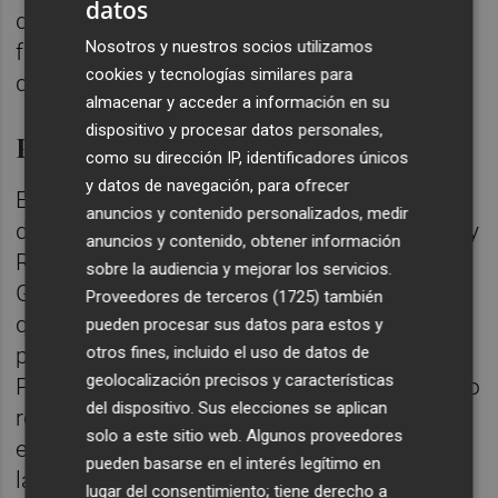
datos
diputaciones con los que habla. De todas
Nosotros y nuestros socios utilizamos
formas, ha insistido en que "lo deseable es
cookies y tecnologías similares para
que no pase nada".
almacenar y acceder a información en su
dispositivo y procesar datos personales,
Profesionales del consorcio
como su dirección IP, identificadores únicos
y datos de navegación, para ofrecer
En idénticos términos se ha pronunciado el
anuncios y contenido personalizados, medir
director general de la Agencia de Seguridad y
anuncios y contenido, obtener información
Repuesta a las Emergencias (AVSRE) de la
sobre la audiencia y mejorar los servicios.
Generalitat Valenciana, José María Ángel,
Proveedores de terceros (1725)
también
quien además ha querido felicitar al
pueden procesar sus datos para estos y
presidente de la Diputación y al Consorcio
otros fines, incluido el uso de datos de
geolocalización precisos y características
Provincial por la "gran labor" que han seguido
del dispositivo. Sus elecciones se aplican
realizando los bomberos durante la
solo a este sitio web. Algunos proveedores
emergencia sanitaria y el confinamiento de
pueden basarse en el interés legítimo en
la población.
lugar del consentimiento; tiene derecho a