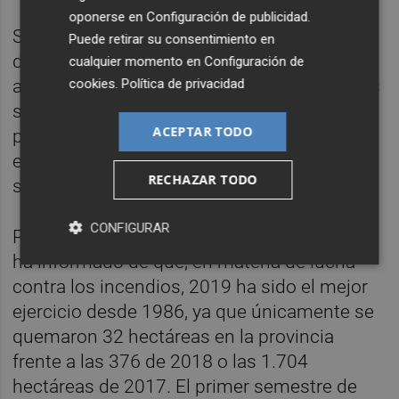
oponerse en
Configuración de publicidad
.
Se ha referido fundamentalmente "al trabajo
Puede retirar su consentimiento en
desarrollado durante las lluvias del mes de
cualquier momento en
Configuración de
abril, cuando estos excelentes profesionales
cookies
.
Política de privacidad
se emplearon a fondos en zonas del litoral
ACEPTAR TODO
para evacuar personas y minimizar los
efectos de las lluvias, en medio de una
RECHAZAR TODO
situación muy complicada".
CONFIGURAR
Por otra parte, el presidente de la Diputación
ha informado de que, en materia de lucha
contra los incendios, 2019 ha sido el mejor
ejercicio desde 1986, ya que únicamente se
quemaron 32 hectáreas en la provincia
frente a las 376 de 2018 o las 1.704
hectáreas de 2017. El primer semestre de