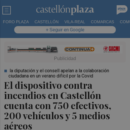
FORO PLAZA
CASTELLÓN
VILA-REAL
COMARCAS
COM
+ Seguir en Google
la diputación y el consell apelan a la colaboración
ciudadana en un verano difícil por la Covid
El dispositivo contra
incendios en Castellón
cuenta con 750 efectivos,
200 vehículos y 5 medios
aéreos