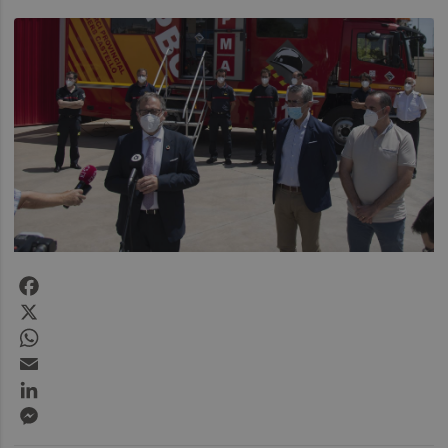
Facebook
X
WhatsApp
Email
LinkedIn
Messenger