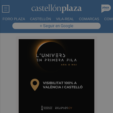
FORO PLAZA
CASTELLÓN
VILA-REAL
COMARCAS
COM
+ Seguir en Google