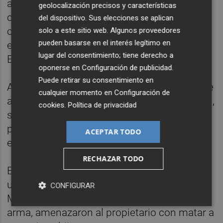
afirmado que Iturbide y otro miembro del
geolocalización precisos y características
comando, Igor Portu, hicieron explosionar la
del dispositivo. Sus elecciones se aplican
caravana que iban a emplear en el atentado
solo a este sitio web. Algunos proveedores
pueden basarse en el interés legítimo en
en Marina d'Or que les había encomendado
lugar del consentimiento; tiene derecho a
ETA.
oponerse en
Configuración de publicidad
.
Puede retirar su consentimiento en
Añade que fueron ellos dos quienes, el 25 de
cualquier momento en
Configuración de
agosto de 2007, un día antes de la explosión,
cookies
.
Política de privacidad
se desplazaron a Venta de Baztán (Navarra)
para recoger la autocaravana, cargada con
ACEPTAR TODO
entre 500 y 1000 kilos de amonal.
RECHAZAR TODO
El vehículo había sido robado la víspera en
un aparcamiento de la localidad francesa de
CONFIGURAR
Messanges por cuatro etarras que, con un
arma, amenazaron al propietario con matar a