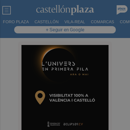
FORO PLAZA
CASTELLÓN
VILA-REAL
COMARCAS
COM
+ Seguir en Google