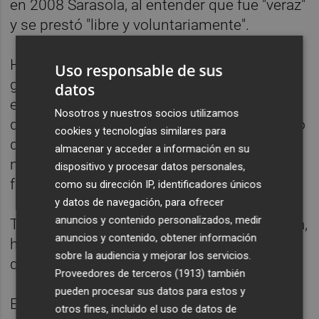
en 2008 Sarasola, al entender que fue "veraz"
y se prestó "libre y voluntariamente".
Hoy han declarado en el juicio los dos
Uso responsable de sus
guardias civiles que estuvieron presentes en
datos
ese interrogatorio y ambos han sostenido
Nosotros y nuestros socios utilizamos
que fue una declaración sin presiones, por lo
cookies y tecnologías similares para
que, según el fiscal, en ella no se produjo
almacenar y acceder a información en su
ninguna vulneración de sus derechos
dispositivo y procesar datos personales,
fundamentales.
como su dirección IP, identificadores únicos
y datos de navegación, para ofrecer
anuncios y contenido personalizados, medir
Tampoco puso ninguna objeción a la misma,
anuncios y contenido, obtener información
ha recordado el fiscal, el abogado de oficio
sobre la audiencia y mejorar los servicios.
que asistió a Sarasola en su declaración.
Proveedores de terceros (1913)
también
pueden procesar sus datos para estos y
El representante del ministerio público ha
otros fines, incluido el uso de datos de