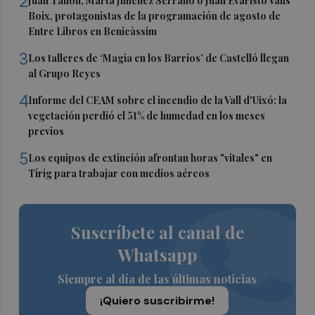
2
Juan Tallón, Marta Jiménez Serrano o Juan Evaristo Valls
Boix, protagonistas de la programación de agosto de
Entre Libros en Benicàssim
3
Los talleres de ‘Magia en los Barrios’ de Castelló llegan
al Grupo Reyes
4
Informe del CEAM sobre el incendio de la Vall d'Uixó: la
vegetación perdió el 51% de humedad en los meses
previos
5
Los equipos de extinción afrontan horas "vitales" en
Tírig para trabajar con medios aéreos
Suscríbete al canal de
Whatsapp
Siempre al día de las últimas noticias
¡Quiero suscribirme!