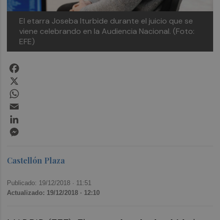
El etarra Joseba Iturbide durante el juicio que se
viene celebrando en la Audiencia Nacional. (Foto:
EFE)
Facebook
X
WhatsApp
Email
LinkedIn
Messenger
Castellón Plaza
Publicado: 19/12/2018 ·
11:51
Actualizado: 19/12/2018 · 12:10