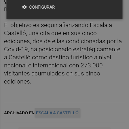
gastronómica, pasacalle y actuaciones
CONFIGURAR
musicales y recreativas, entre otras.
El objetivo es seguir afianzando Escala a
Castelló, una cita que en sus cinco
ediciones, dos de ellas condicionadas por la
Covid-19, ha posicionado estratégicamente
a Castelló como destino turístico a nivel
nacional e internacional con 273.000
visitantes acumulados en sus cinco
ediciones.
ARCHIVADO EN
ESCALA A CASTELLÓ