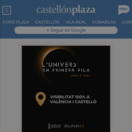
FORO PLAZA
CASTELLÓN
VILA-REAL
COMARCAS
COM
+ Seguir en Google