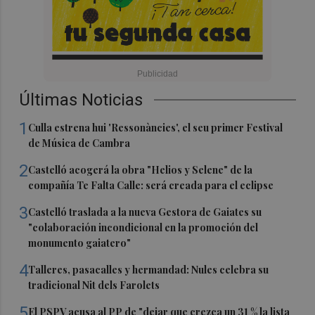
Últimas Noticias
1
Culla estrena hui 'Ressonàncies', el seu primer Festival
de Música de Cambra
2
Castelló acogerá la obra "Helios y Selene" de la
compañía Te Falta Calle: será creada para el eclipse
3
Castelló traslada a la nueva Gestora de Gaiates su
"colaboración incondicional en la promoción del
monumento gaiatero"
4
Talleres, pasacalles y hermandad: Nules celebra su
tradicional Nit dels Farolets
5
El PSPV acusa al PP de "dejar que crezca un 31 % la lista