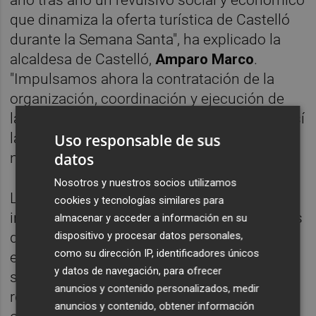
que dinamiza la oferta turística de Castelló
durante la Semana Santa", ha explicado la
alcaldesa de Castelló,
Amparo Marco
.
"Impulsamos ahora la contratación de la
organización, coordinación y ejecución de
las próximas tres ediciones, garantizando así
la continuidad de una cita anclada en
Uso responsable de sus
datos
nuestra ciudad", ha destacado Marco.
Nosotros y nuestros socios utilizamos
La alcaldesa ha indicado que se trata de una
cookies y tecnologías similares para
iniciativa que está alineada con los Objetivos
almacenar y acceder a información en su
dispositivo y procesar datos personales,
de Desarrollo Sostenible (ODS), al incorporar
como su dirección IP, identificadores únicos
el objetivo 14 de conservación y utilización
y datos de navegación, para ofrecer
sostenible de los océanos, los mares y los
anuncios y contenido personalizados, medir
recursos marinos; y que hasta en dos
anuncios y contenido, obtener información