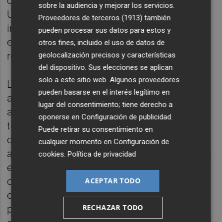
ocasiones ha sido patrocinada por la
sobre la audiencia y mejorar los servicios.
Unesco, "reforzando así la proyección
Proveedores de terceros (1913)
también
internacional y refrendando el carácter
pueden procesar sus datos para estos y
educativo y el compromiso con la
otros fines, incluido el uso de datos de
recuperación de las tradiciones marineras".
geolocalización precisos y características
del dispositivo. Sus elecciones se aplican
solo a este sitio web. Algunos proveedores
La Junta de Gobierno Local también ha
pueden basarse en el interés legítimo en
aprobado iniciar el procedimiento de
lugar del consentimiento; tiene derecho a
adjudicación. En el pliego de prescripciones
oponerse en
Configuración de publicidad
.
técnicas particulares que han de regir la
Puede retirar su consentimiento en
contratación, figura entre las actividades y
cualquier momento en
Configuración de
actuaciones a realizar para las tres próximas
cookies
.
Política de privacidad
ediciones, la estancia de barcos de época, el
campamento de recreación histórica,
ACEPTAR TODO
espectáculo pirotécnico, una zona de
RECHAZAR TODO
puestos artesanos y talleres infantiles, zona