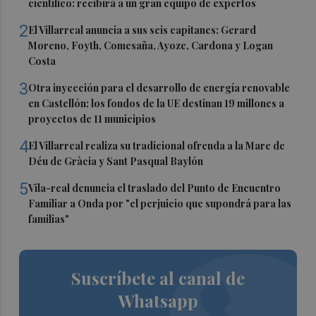
científico: recibirá a un gran equipo de expertos
2
El Villarreal anuncia a sus seis capitanes: Gerard
Moreno, Foyth, Comesaña, Ayoze, Cardona y Logan
Costa
3
Otra inyección para el desarrollo de energía renovable
en Castellón: los fondos de la UE destinan 19 millones a
proyectos de 11 municipios
4
El Villarreal realiza su tradicional ofrenda a la Mare de
Déu de Gràcia y Sant Pasqual Baylón
5
Vila-real denuncia el traslado del Punto de Encuentro
Familiar a Onda por "el perjuicio que supondrá para las
familias"
Suscríbete al canal de
Whatsapp