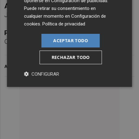
oponerse en
Configuración de publicidad
.
Árbitros:
García Martín, Guillermo Sánchez y
Puede retirar su consentimiento en
José
.
cualquier momento en
Configuración de
cookies
.
Política de privacidad
Pabellón:
Pabellón Municipal Ciutat de
ACEPTAR TODO
Castelló
RECHAZAR TODO
ARCHIVADO EN
FUSTECMA NBF CASTELLÓ
CONFIGURAR