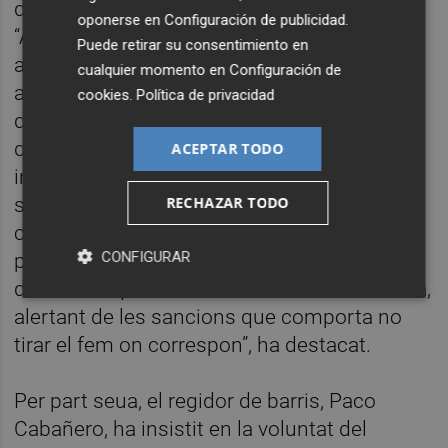
depositen el fem en llocs no autoritzats.
oponerse en
Configuración de publicidad
.
“Amb la col·laboració de la Policia Local
Puede retirar su consentimiento en
aquest sistema és una eina més per a
cualquier momento en
Configuración de
acabar amb els abocadors incontrolats, la
cookies
.
Política de privacidad
qualitat en l'enregistrament de la imatge
d'aquests drons permet reconéixer als qui
ACEPTAR TODO
infringeixen la llei, de manera que seran
sancionats. A més, comptem amb els
RECHAZAR TODO
concienciadors mediambientals que
CONFIGURAR
periòdicament situaran carpes informatives
des de les quals conscienciar a la ciutadania,
alertant de les sancions que comporta no
tirar el fem on correspon”, ha destacat.
Per part seua, el regidor de barris, Paco
Cabañero, ha insistit en la voluntat del