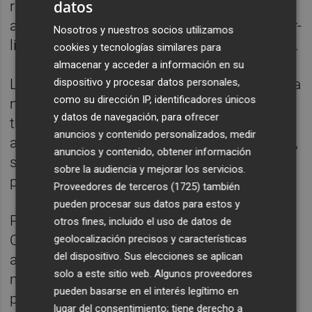
datos
respectar la llei i adquirir consciència que
aquest és un problema al qual hem de posar-
Nosotros y nuestros socios utilizamos
li solució entre tots”, ha assenyalat Redondo.
cookies y tecnologías similares para
almacenar y acceder a información en su
Les associacions poden comunicar des de ja
dispositivo y procesar datos personales,
como su dirección IP, identificadores únicos
mateix les seues prioritats d'actuació a
y datos de navegación, para ofrecer
través de diferents canals de comunicació
anuncios y contenido personalizados, medir
amb l'Ajuntament, no sols per via telemàtica,
anuncios y contenido, obtener información
sinó per via telefònica o de manera
sobre la audiencia y mejorar los servicios.
presencial.
Proveedores de terceros (1725)
también
pueden procesar sus datos para estos y
Per la seua part el regidor de Medi ambient,
otros fines, incluido el uso de datos de
Cristian Ramírez, ha insistit en les
geolocalización precisos y características
del dispositivo. Sus elecciones se aplican
actuacions que s'estan duent a terme en
solo a este sitio web. Algunos proveedores
matèria de vigilància mitjançant drons en
pueden basarse en el interés legítimo en
punts estratègics, per a caçar als qui
lugar del consentimiento; tiene derecho a