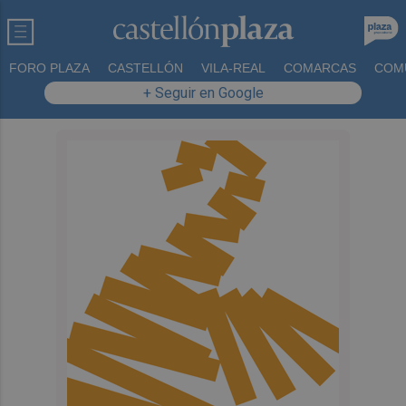
FORO PLAZA
CASTELLÓN
VILA-REAL
COMARCAS
COM
+ Seguir en Google