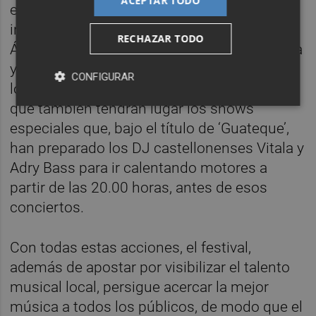
ACEPTAR TODO
especial de 30 euros. En concreto, el pack
incluye la entrada a los conciertos que
RECHAZAR TODO
Álvaro de Luna y Marlon, así como Ana Mena
y Omar Montes ofrecerán, respectivamente,
CONFIGURAR
los jueves 5 y 12 de agosto. Jornadas en las
que también tendrán lugar los shows
especiales que, bajo el título de ‘Guateque’,
han preparado los DJ castellonenses Vitala y
Adry Bass para ir calentando motores a
partir de las 20.00 horas, antes de esos
conciertos.
Con todas estas acciones, el festival,
además de apostar por visibilizar el talento
musical local, persigue acercar la mejor
música a todos los públicos, de modo que el