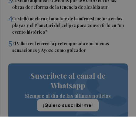
3
Castelló adjudica a Civicons por 600.500 euros las
obras de reforma de la tenencia de alcaldía sur
4
Castelló acelera el montaje de la infraestructura en las
playas y el Planetari del eclipse para convertirlo en "un
evento histórico"
5
El Villarreal cierra la pretemporada con buenas
sensaciones y Ayoze como goleador
Suscríbete al canal de
Whatsapp
Siempre al día de las últimas noticias
¡Quiero suscribirme!