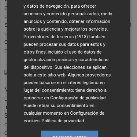
y datos de navegación, para ofrecer
apostado por ayudar al talento local y por
anuncios y contenido personalizados, medir
poner toda su capacidad de producción al
anuncios y contenido, obtener información
servicio de los más jóvenes, para que tengan
sobre la audiencia y mejorar los servicios.
una oportunidad de mostrar toda su
Proveedores de terceros (1913)
también
creatividad y todo su arte, como hemos
pueden procesar sus datos para estos y
podido ver en los vídeos publicados.
otros fines, incluido el uso de datos de
geolocalización precisos y características
del dispositivo. Sus elecciones se aplican
solo a este sitio web. Algunos proveedores
pueden basarse en el interés legítimo en
Mar de Sons también ha lanzado este año
lugar del consentimiento; tiene derecho a
una propuesta especial para el público más
oponerse en
Configuración de publicidad
.
Puede retirar su consentimiento en
joven del festival. Se trata del Pack Jueves.
cualquier momento en
Configuración de
Se trata de una propuesta que permitirá
cookies
.
Política de privacidad
disfrutar a quienes así lo deseen de 4
conciertos durante dos días al precio