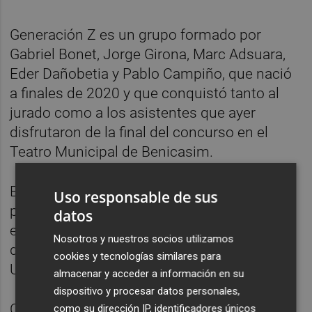
Generación Z es un grupo formado por
Gabriel Bonet, Jorge Girona, Marc Adsuara,
Eder Dañobetia y Pablo Campiño, que nació
a finales de 2020 y que conquistó tanto al
jurado como a los asistentes que ayer
disfrutaron de la final del concurso en el
Teatro Municipal de Benicasim.
El certamen se ha organizado entre la
Uso responsable de sus
productora Music is the Answer (MiTA),
datos
empresa promotora del festival, y el Consell
Nosotros y nuestros socios utilizamos
de l'Estudiantat de la Universitat Jaume I, la
cookies y tecnologías similares para
UJI,
almacenar y acceder a información en su
dispositivo y procesar datos personales,
Con este certamen, Music is the Answer ha
como su dirección IP, identificadores únicos