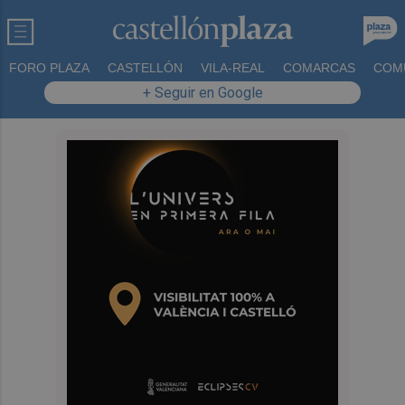
FORO PLAZA
CASTELLÓN
VILA-REAL
COMARCAS
COM
+ Seguir en Google