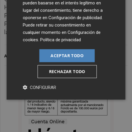
pueden basarse en el interés legítimo en
Han sido organizadas por la Autoridad
lugar del consentimiento; tiene derecho a
Portuaria de Castellón, la Fundación
oponerse en
Configuración de publicidad
.
PortCastelló y el Club para la Innovación de
Puede retirar su consentimiento en
la Comunitat Valenciana.
cualquier momento en
Configuración de
cookies
.
Política de privacidad
ACEPTAR TODO
ARCHIVADO EN
TCA
RECHAZAR TODO
CONFIGURAR