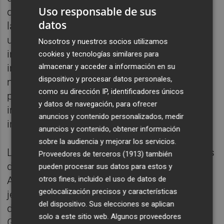
Uso responsable de sus
desarrollar ese proyecto, que tiene como fin
datos
la instalación de empresas y negocios con
un marcado carácter tecnológico e
Nosotros y nuestros socios utilizamos
innovador digitales. También se ha
cookies y tecnologías similares para
impulsado la Cátedra Smart Ports, de la
almacenar y acceder a información en su
dispositivo y procesar datos personales,
mano de la Universitat Jaume I, para
como su dirección IP, identificadores únicos
promover la investigación, la formación y la
y datos de navegación, para ofrecer
innovación en el área de puertos
anuncios y contenido personalizados, medir
inteligentes.
anuncios y contenido, obtener información
sobre la audiencia y mejorar los servicios.
Las jornadas han contado con las ponencias
Proveedores de terceros (1913)
también
de la jefa de Departamento de Crecimiento
pueden procesar sus datos para estos y
otros fines, incluido el uso de datos de
Azul de PortCastelló, María José Rubio; el
geolocalización precisos y características
jefe de Innovación Bernat Ibáñez; el director
del dispositivo. Sus elecciones se aplican
del Centro Integrado de Emergencias, Javier
solo a este sitio web. Algunos proveedores
García; y el CEO de PortSur, José Luís Vilar.