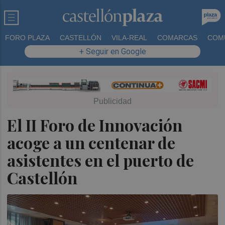
FORO PLAZA
CASTELLÓN
VILA-REAL
COMARCAS
COM
+ Seguir en Google
El II Foro de Innovación
acoge a un centenar de
asistentes en el puerto de
Castellón