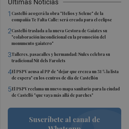
Últimas Noticias
1
Castelló acogerá la obra "Helios y Selene" de la
compañía Te Falta Calle: será creada para el eclipse
2
Castelló traslada a la nueva Gestora de Gaiates su
"colaboración incondicional en la promoción del
monumento gaiatero"
3
Talleres, pasacalles y hermandad: Nules celebra su
tradicional Nit dels Farolets
4
El PSPV acusa al PP de "dejar que crezca un 31 % la lista
de espera" en los centros de día de Castellón
5
El PSPV reclama un nuevo mapa sanitario para la ciudad
de Castelló "que vaya más allá de parches"
Suscríbete al canal de
Whatsapp