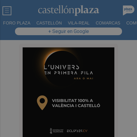
FORO PLAZA
CASTELLÓN
VILA-REAL
COMARCAS
COM
+ Seguir en Google