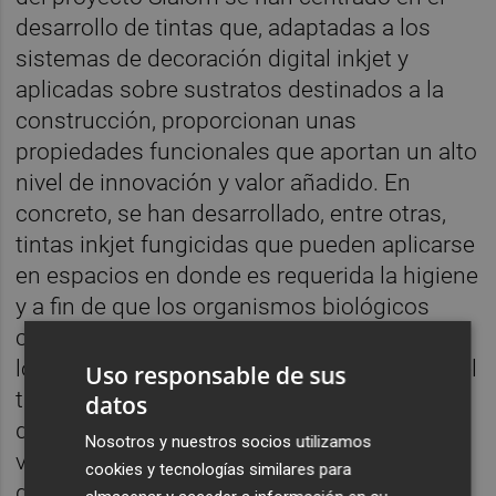
desarrollo de tintas que, adaptadas a los
sistemas de decoración digital inkjet y
aplicadas sobre sustratos destinados a la
construcción, proporcionan unas
propiedades funcionales que aportan un alto
nivel de innovación y valor añadido. En
concreto, se han desarrollado, entre otras,
tintas inkjet fungicidas que pueden aplicarse
en espacios en donde es requerida la higiene
y a fin de que los organismos biológicos
como los hongos no proliferen, por lo que
los materiales tendrían más durabilidad en el
Uso responsable de sus
tiempo. Como fruto de esta investigación
datos
desarrollada, ITC-AICE cuenta con la
Nosotros y nuestros socios utilizamos
validación de las propiedades antifúngicas
cookies y tecnologías similares para
de materiales cerámicos a través de la