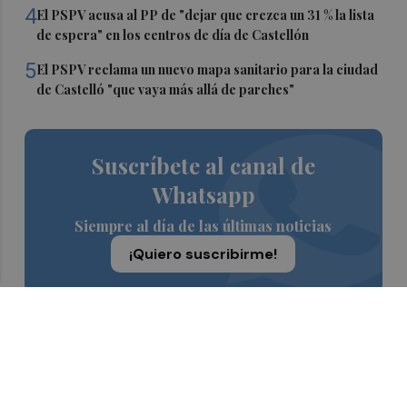
4
El PSPV acusa al PP de "dejar que crezca un 31 % la lista
de espera" en los centros de día de Castellón
5
El PSPV reclama un nuevo mapa sanitario para la ciudad
de Castelló "que vaya más allá de parches"
Suscríbete al canal de
Whatsapp
Siempre al día de las últimas noticias
¡Quiero suscribirme!