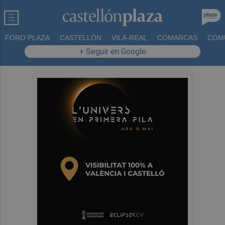
FORO PLAZA
CASTELLÓN
VILA-REAL
COMARCAS
COM
+ Seguir en Google