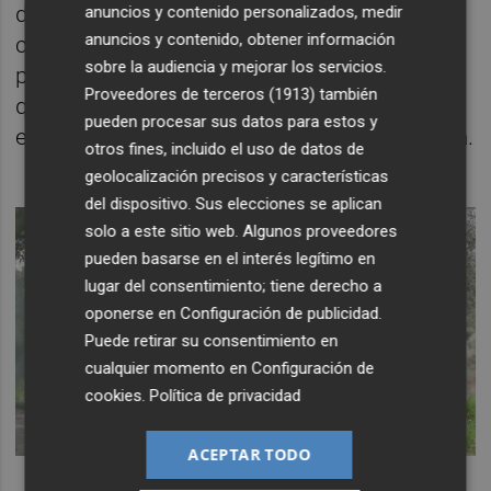
de Atzeneta, a pesar de una campaña
anuncios y contenido personalizados, medir
anuncios y contenido, obtener información
complicada por la escasa cosecha con
sobre la audiencia y mejorar los servicios.
pérdidas entorno al 90% de la producción y
Proveedores de terceros (1913)
también
que, por ejemplo, no ha permitido que el
pueden procesar sus datos para estos y
envasado del AOVE de la variedad Arbequina.
otros fines, incluido el uso de datos de
geolocalización precisos y características
del dispositivo. Sus elecciones se aplican
solo a este sitio web. Algunos proveedores
pueden basarse en el interés legítimo en
lugar del consentimiento; tiene derecho a
oponerse en
Configuración de publicidad
.
Puede retirar su consentimiento en
cualquier momento en
Configuración de
cookies
.
Política de privacidad
ACEPTAR TODO