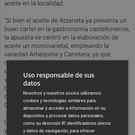
aceite en la localidad.
"Si bien el aceite de Atzeneta ya presenta un
buen cartel en la gastronomía castellonense,
la apuesta se centró en la elaboración de
aceite un monovarietal, empleando la
variedad Arbequina y Canetera, ya que
nuestro objetivo preservar, conservar y
difundir estas variedades locales,
Uso responsable de sus
valorizando el producto y dignificando el
datos
trabajo de nuestros agricultores”,
Nosotros y nuestros socios utilizamos
destaca
Eladi Roca
, director de la
cookies y tecnologías similares para
Cooperativa de Atzeneta.
almacenar y acceder a información en su
dispositivo y procesar datos personales,
Un proyecto que vive su segunda anualidad,
como su dirección IP, identificadores únicos
y que ha permitido poner en valor el aceite
y datos de navegación, para ofrecer