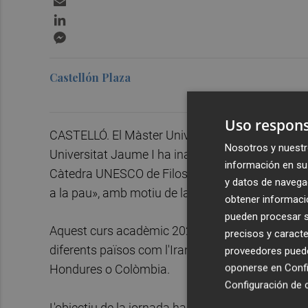
LinkedIn
Messenger
Castellón Plaza
Uso respons
CASTELLÓ. El Màster Universitari en Estudis Int
Nosotros y nuestr
Universitat Jaume I ha inaugurat aquest dilluns
información en su 
Càtedra UNESCO de Filosofia per a la Pau i titul
y datos de navega
a la pau», amb motiu de la commemoració el 10 d
obtener informació
pueden procesar su
Aquest curs acadèmic 2023-24, el Màster compt
precisos y caracte
diferents països com l'Iran, l'Índia, Finlàndia, Gh
proveedores pueden
oponerse en
Confi
Hondures o Colòmbia.
Configuración de 
L'objectiu de la jornada ha sigut posar sobre la t