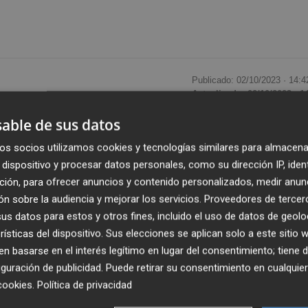
Publicado: 02/10/2023 ·
14:4
Actualizado: 02/10/2023 · 1
able de sus datos
ernacionals de Pau, Conflictes i Desenvolupament de la
os socios utilizamos cookies y tecnologías similares para almacena
 la seua 29a edició amb una jornada organitzada per la
dispositivo y procesar datos personales, como su dirección IP, iden
ada «La salut mental: un nou desafiament de les cultures 
ción, para ofrecer anuncios y contenido personalizados, medir anun
'octubre del Dia Mundial de la Salut Mental.
n sobre la audiencia y mejorar los servicios.
Proveedores de tercer
s datos para estos y otros fines, incluido el uso de datos de geolo
a amb més de 60 estudiants internacionals procedents d
rísticas del dispositivo. Sus elecciones se aplican solo a este sitio
ana, Nigèria França, Holanda, els Estats Units, el Regne Uni
 basarse en el interés legítimo en lugar del consentimiento; tiene 
guración de publicidad
. Puede retirar su consentimiento en cualqu
cookies
.
Política de privacidad
aula la importància de cultivar la salut mental per a poder