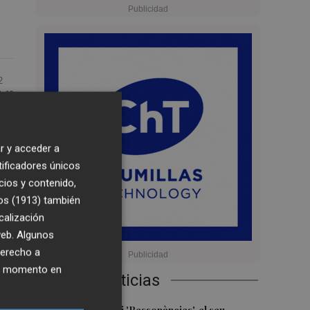
2
4:49
r y acceder a
tificadores únicos
per
cios y contenido,
os (1913)
también
calización
e
 web. Algunos
t,
derecho a
ier momento en
Últimas Noticias