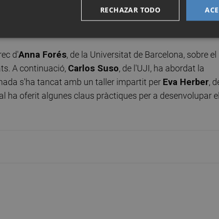
RECHAZAR TODO
ACE
vés d'actituds positives, la gestió positiva de les emocions i
a, l'entusiasme, la creativitat i les fortaleses personals.
ec d'
Anna Forés
, de la Universitat de Barcelona, sobre el
ats. A continuació,
Carlos Suso
, de l'UJI, ha abordat la
rnada s'ha tancat amb un taller impartit per
Eva Herber
, d
ual ha oferit algunes claus pràctiques per a desenvolupar e