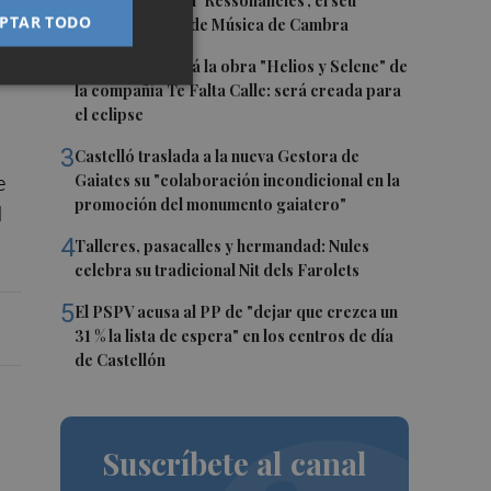
1
Culla estrena hui 'Ressonàncies', el seu
PTAR TODO
primer Festival de Música de Cambra
 la
2
Castelló acogerá la obra "Helios y Selene" de
la compañía Te Falta Calle: será creada para
el eclipse
3
Castelló traslada a la nueva Gestora de
Gaiates su "colaboración incondicional en la
e
promoción del monumento gaiatero"
l
4
Talleres, pasacalles y hermandad: Nules
celebra su tradicional Nit dels Farolets
5
El PSPV acusa al PP de "dejar que crezca un
31 % la lista de espera" en los centros de día
de Castellón
Suscríbete al canal