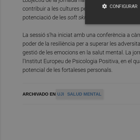
CONFIGURAR
contribuir a les cultures per a fer les paus, a tra
potenciació de les
soft skills
com ara la resiliènci
La sessió s'ha iniciat amb una conferència a càrr
poder de la resiliència per a superar les adversit
gestió de les emocions en la salut mental. La jo
l'Institut Europeu de Psicologia Positiva, en el q
potencial de les fortaleses personals.
ARCHIVADO EN
UJI
SALUD MENTAL