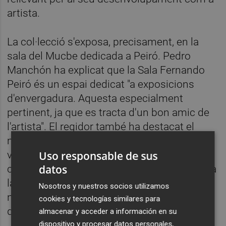
artista.
La col·lecció s'exposa, precisament, en la
sala del Mucbe dedicada a Peiró. Pedro
Manchón ha explicat que la Sala Fernando
Peiró és un espai dedicat "a exposicions
d'envergadura. Aquesta especialment
pertinent, ja que es tracta d'un bon amic de
l'artista". El regidor també ha destacat el
mèrit de la tècnica de Sorlí, recalcant que "ja
valdria la pena que tots els que ens
Uso responsable de sus
datos
considerem autodidactes d'alguna disciplina
la poguérem acabar assolint amb el seu
Nosotros y nuestros socios utilizamos
nivell: aquesta és una mostra prolífera en
cookies y tecnologías similares para
quantitat, però sobretot en qualitat".
almacenar y acceder a información en su
dispositivo y procesar datos personales,