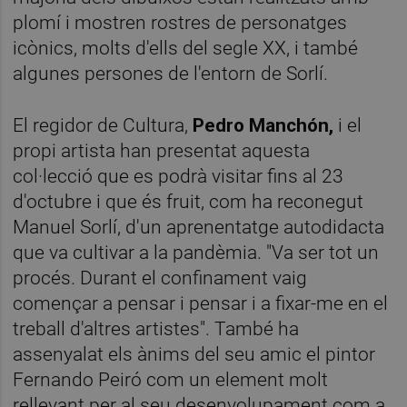
plomí i mostren rostres de personatges
icònics, molts d'ells del segle XX, i també
algunes persones de l'entorn de Sorlí.
El regidor de Cultura,
Pedro Manchón,
i el
propi artista han presentat aquesta
col·lecció que es podrà visitar fins al 23
d'octubre i que és fruit, com ha reconegut
Manuel Sorlí, d'un aprenentatge autodidacta
que va cultivar a la pandèmia. "Va ser tot un
procés. Durant el confinament vaig
començar a pensar i pensar i a fixar-me en el
treball d'altres artistes". També ha
assenyalat els ànims del seu amic el pintor
Fernando Peiró com un element molt
rellevant per al seu desenvolupament com a