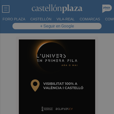
FORO PLAZA
CASTELLÓN
VILA-REAL
COMARCAS
COM
+ Seguir en Google