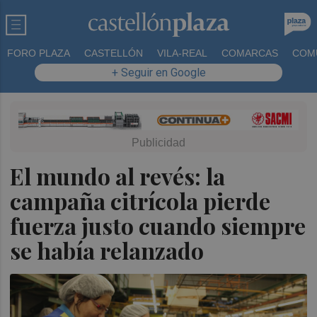
FORO PLAZA
CASTELLÓN
VILA-REAL
COMARCAS
COM
+ Seguir en Google
El mundo al revés: la
campaña citrícola pierde
fuerza justo cuando siempre
se había relanzado