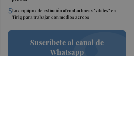
5
Los equipos de extinción afrontan horas "vitales" en
Tírig para trabajar con medios aéreos
Suscríbete al canal de
Whatsapp
Siempre al día de las últimas noticias
¡Quiero suscribirme!