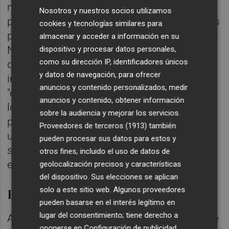
mejorar los precios de la
nulera
. "No
Nosotros y nuestros socios utilizamos
podemos estar 40 años con el volumen y los
cookies y tecnologías similares para
precios que tenemos de clemenules", indica.
almacenar y acceder a información en su
No en vano, entre las grandes cadenas de
dispositivo y procesar datos personales,
como su dirección IP, identificadores únicos
distribución europeas también se ha
y datos de navegación, para ofrecer
instalado un hábito de compra que marca
anuncios y contenido personalizados, medir
"que en un momento dado de la campaña
anuncios y contenido, obtener información
los precios tienen que ser más bajos". En la
sobre la audiencia y mejorar los servicios.
práctica, la clemenules se ha convertido en
Proveedores de terceros (1913)
también
una especie de
commodity
para
los
pueden procesar sus datos para estos y
supermercados continentales, que ven en
otros fines, incluido el uso de datos de
ella una vía para atraer clientes.
geolocalización precisos y características
del dispositivo. Sus elecciones se aplican
solo a este sitio web. Algunos proveedores
Problemas de calibre
pueden basarse en el interés legítimo en
lugar del consentimiento; tiene derecho a
A pesar de ello, y a la espera del impulso que
oponerse en
Configuración de publicidad
.