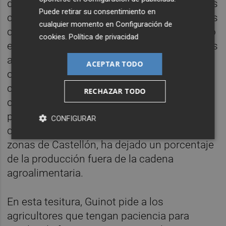
debe tomar la campaña en los próximos días
Puede retirar su consentimiento en
como paso previo a las fiestas navideñas, las
cualquier momento en
Configuración de
cotizaciones actuales no son malas del todo
cookies
.
Política de privacidad
e incluso dejarán un mayor rendimiento a los
agricultores que hayan conseguido esquivar
ACEPTAR TODO
otros problemas. El principal es la falta de
calibre, que afecta a buena parte de las
RECHAZAR TODO
clementinas y que las lluvias han ayudado a
paliar en parte. También la afección del
CONFIGURAR
cotonet de Sudáfrica, sobre todo en algunas
zonas de Castellón, ha dejado un porcentaje
de la producción fuera de la cadena
agroalimentaria.
En esta tesitura, Guinot pide a los
agricultores que tengan paciencia para