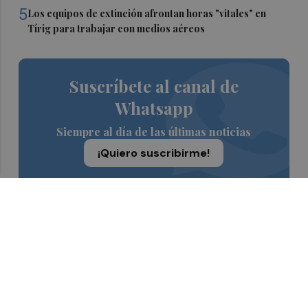
5
Los equipos de extinción afrontan horas "vitales" en
Tírig para trabajar con medios aéreos
Suscríbete al canal de
Whatsapp
Siempre al día de las últimas noticias
¡Quiero suscribirme!