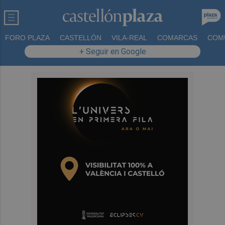
FORO PLAZA
CASTELLÓN
VILA-REAL
COMARCAS
COM
+ Seguir en Google