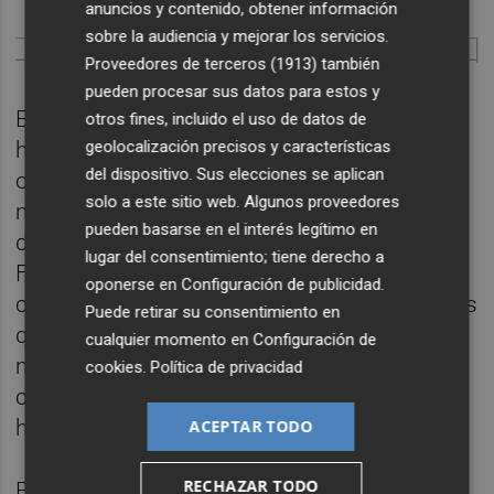
anuncios y contenido, obtener información
sobre la audiencia y mejorar los servicios.
Proveedores de terceros (1913)
también
pueden procesar sus datos para estos y
En cuanto al Hospital Comarcal de Vinaròs,
otros fines, incluido el uso de datos de
geolocalización precisos y características
hay 14 sanitarios que han dado positivo y
del dispositivo. Sus elecciones se aplican
otros 15 están en situación de cuarentena,
solo a este sitio web. Algunos proveedores
mientras que solo se ha producido un alta
pueden basarse en el interés legítimo en
desde que se iniciara la pandemia.
lugar del consentimiento; tiene derecho a
Finalmente, el Hospital de la Magdalena
oponerse en
Configuración de publicidad
.
contabiliza a día de hoy con cuatro sanitarios
Puede retirar su consentimiento en
que han dado positivo por Covid-19,
cualquier momento en
Configuración de
mientras no tiene a ningún profesional en
cookies
.
Política de privacidad
cuarentena y el número de altas es de tres
hasta la fecha.
ACEPTAR TODO
RECHAZAR TODO
En el cómputo general, la provincia cuanta