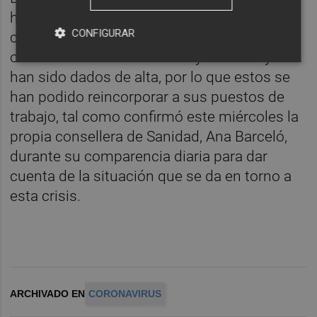
hasta la fecha con 194 sanitarios
CONFIGURAR
contagiados por Covid-19, mientras que
otros 185 están cuarentena y otros 88 ya
han sido dados de alta, por lo que estos se
han podido reincorporar a sus puestos de
trabajo, tal como confirmó este miércoles la
propia consellera de Sanidad, Ana Barceló,
durante su comparencia diaria para dar
cuenta de la situación que se da en torno a
esta crisis.
ARCHIVADO EN
CORONAVIRUS