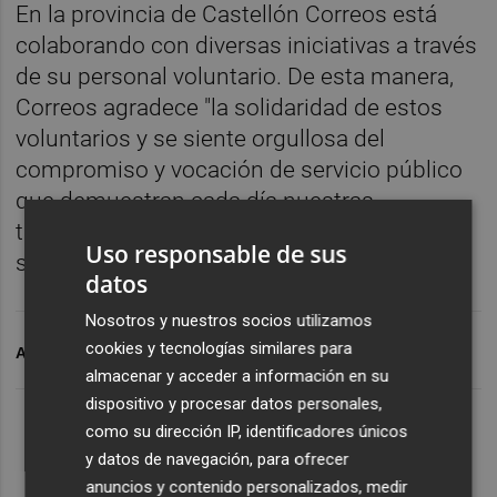
En la provincia de Castellón Correos está
colaborando con diversas iniciativas a través
de su personal voluntario. De esta manera,
Correos agradece "la solidaridad de estos
voluntarios y se siente orgullosa del
compromiso y vocación de servicio público
que demuestran cada día nuestras
trabajadoras y trabajadores cuando la
Uso responsable de sus
sociedad española más los necesita".
datos
Nosotros y nuestros socios utilizamos
cookies y tecnologías similares para
ARCHIVADO EN
CORREOS
OROPESA DEL MAR
almacenar y acceder a información en su
dispositivo y procesar datos personales,
como su dirección IP, identificadores únicos
y datos de navegación, para ofrecer
anuncios y contenido personalizados, medir