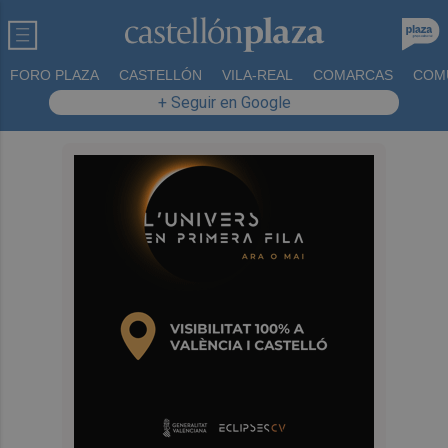
FORO PLAZA
CASTELLÓN
VILA-REAL
COMARCAS
COM
+ Seguir en Google