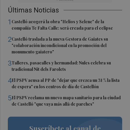
Últimas Noticias
1
Castelló acogerá la obra "Helios y Selene" de la
compañía Te Falta Calle: será creada para el eclipse
2
Castelló traslada a la nueva Gestora de Gaiates su
"colaboración incondicional en la promoción del
monumento gaiatero"
3
Talleres, pasacalles y hermandad: Nules celebra su
tradicional Nit dels Farolets
4
El PSPV acusa al PP de "dejar que crezca un 31 % la lista
de espera" en los centros de día de Castellón
5
El PSPV reclama un nuevo mapa sanitario para la ciudad
de Castelló "que vaya más allá de parches"
Suscríbete al canal de