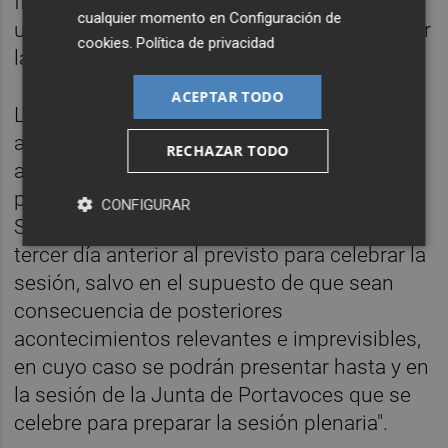
firma de sus regidores con vistas a forzar
cualquier momento en
Configuración de
una convocatoria extraordinaria para abordar
cookies
.
Política de privacidad
la controversia de las tarjetas gratuitas.
ACEPTAR TODO
La tercera alternativa aparece detallada en el
artículo 83, dentro del capítulo II. Así,
RECHAZAR TODO
advierte que "las mociones se formularán
por escrito y se podrán presentar ante la
CONFIGURAR
Secretaría General hasta las 14 horas del
tercer día anterior al previsto para celebrar la
sesión, salvo en el supuesto de que sean
consecuencia de posteriores
acontecimientos relevantes e imprevisibles,
en cuyo caso se podrán presentar hasta y en
la sesión de la Junta de Portavoces que se
celebre para preparar la sesión plenaria".