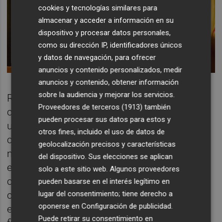
cookies y tecnologías similares para
almacenar y acceder a información en su
dispositivo y procesar datos personales,
como su dirección IP, identificadores únicos
y datos de navegación, para ofrecer
anuncios y contenido personalizados, medir
anuncios y contenido, obtener información
sobre la audiencia y mejorar los servicios.
Respecto a la segunda opción, el punto 47
Proveedores de terceros (1913)
también
contempla la celebración de un pleno
pueden procesar sus datos para estos y
urgente, siempre y cuando "lo solicite la
otros fines, incluido el uso de datos de
cuarta parte, al menos, del número legal de
geolocalización precisos y características
miembros de la corporación", es decir, siete
del dispositivo. Sus elecciones se aplican
ediles, toda vez que el hemiciclo se
solo a este sitio web. Algunos proveedores
compone de 27 representantes. Esa
pueden basarse en el interés legítimo en
cantidad justo es la que ostenta el PP en
lugar del consentimiento; tiene derecho a
oponerse en
Configuración de publicidad
.
esta legislatura, con lo que le bastaría con la
Puede retirar su consentimiento en