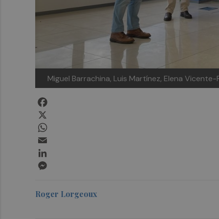
Miguel Barrachina, Luis Martínez, Elena Vicente-
Facebook
X
WhatsApp
Email
LinkedIn
Messenger
Roger Lorgeoux