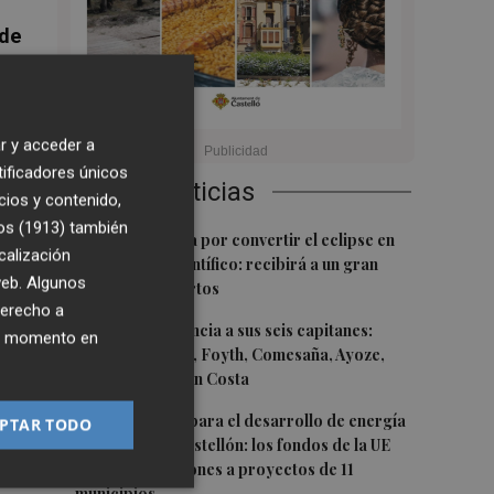
ede
nta
r y acceder a
ón
tificadores únicos
Últimas Noticias
al
cios y contenido,
s
os (1913)
también
1
Castelló apuesta por convertir el eclipse en
calización
un referente científico: recibirá a un gran
 web. Algunos
equipo de expertos
derecho a
2
El Villarreal anuncia a sus seis capitanes:
ier momento en
Gerard Moreno, Foyth, Comesaña, Ayoze,
as
Cardona y Logan Costa
en
3
Otra inyección para el desarrollo de energía
PTAR TODO
te
renovable en Castellón: los fondos de la UE
destinan 19 millones a proyectos de 11
municipios