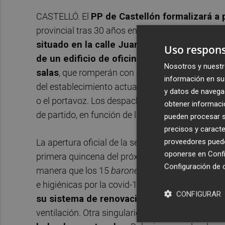
CASTELLÓ. El
PP de Castellón formalizará a 
provincial tras 30 años en el Camí La Plana. Los
situado en la calle Juan Pablo II de la capit
Uso respons
de un edificio de oficinas
. El nuevo centro d
Nosotros y nuestr
salas
, que romperán con el modelo presidenciali
información en su 
del establecimiento actual, no habrá dependencias
y datos de navega
o el portavoz. Los despachos estarán abiertos a 
obtener informació
de partido, en función de las necesidades del m
pueden procesar su
precisos y caracte
proveedores pueden
La apertura oficial de la sede se
hará coincidir 
oponerse en
Confi
primera quincena del próximo mes. Dada la ampli
Configuración de 
manera que los 15
barones
citados podrán asist
e higiénicas por la covid-19. En este sentido,
una
CONFIGURAR
su sistema de renovación de aire
, controla
ventilación. Otra singularidad del emplazamient