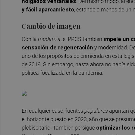
holgados ventanales
. Del mismo modo, al encl
y fácil aparcamiento
, estando a menos de un m
Cambio de imagen
Con la
mudanza
, el PPCS también
impele un ca
sensación de regeneración
y modernidad. De 
uno de los propósitos de enmienda en esta legisl
de 2019. Sin embargo, hasta ahora no había si
política focalizada en la pandemia.
En cualquier caso, fuentes
populares
apuntan qu
el horizonte puesto en 2023, año que se presum
plebiscitario. También persigue
optimizar los 