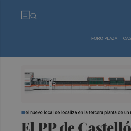
FORO PLAZA
CA
el nuevo local se localiza en la tercera planta de un 
El PP de Castell