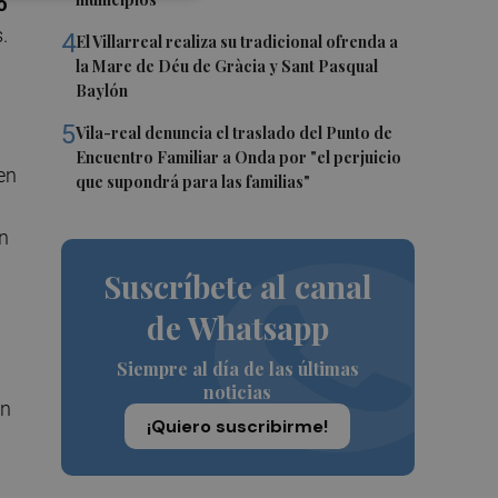
o
.
4
El Villarreal realiza su tradicional ofrenda a
la Mare de Déu de Gràcia y Sant Pasqual
Baylón
5
Vila-real denuncia el traslado del Punto de
Encuentro Familiar a Onda por "el perjuicio
en
que supondrá para las familias"
ón
Suscríbete al canal
de Whatsapp
Siempre al día de las últimas
noticias
on
¡Quiero suscribirme!