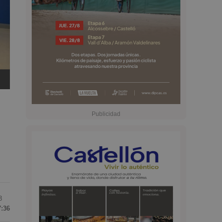
3
7:36