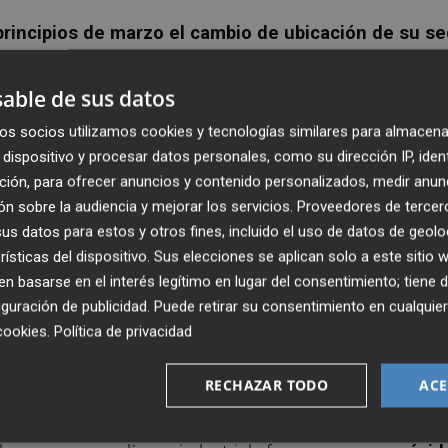
principios de marzo el cambio de ubicación de su s
populares
se trasladarán a
un local de 200 metros
al de La Plana
. El espacio se localizará en la
tercera pla
able de sus datos
e operaciones contará con
tres amplias y polivalentes
os socios utilizamos cookies y tecnologías similares para almacena
sta de tiempos pasados. Así, a diferencia de la distribuci
dispositivo y procesar datos personales, como su dirección IP, iden
 concretas y fijas para el presidente, la secretaria gener
ción, para ofrecer anuncios y contenido personalizados, medir anun
cualquier cargo orgánico e institucional, así como a acto
n sobre la audiencia y mejorar los servicios.
Proveedores de tercer
omento.
s datos para estos y otros fines, incluido el uso de datos de geolo
rísticas del dispositivo. Sus elecciones se aplican solo a este sitio
 basarse en el interés legítimo en lugar del consentimiento; tiene 
con la celebración del comité de dirección
en la
guración de publicidad
. Puede retirar su consentimiento en cualqu
tud de las estancias, el encuentro será presencial, de
cookies
.
Política de privacidad
ir con totales garantías al cumplirse las medidas sanitari
 de las principales características del local estriba 
RECHAZAR TODO
ACE
do mediante un temporizador, que garantiza una permanen
o reside en
su luminosidad, ya que está rodeado de