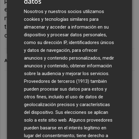
datos
peor seguridad. Tampoco parece el momento
económico más adecuado para ponerlo en
Nosotros y nuestros socios utilizamos
marcha, con la mayor inflación de los últimos
cookies y tecnologías similares para
treinta años, con el aumento del 6% de la
almacenar y acceder a información en su
cesta de la compra
dispositivo y procesar datos personales,
como su dirección IP, identificadores únicos
y datos de navegación, para ofrecer
anuncios y contenido personalizados, medir
ARCHIVADO EN
AUTOVIAS
AJE
anuncios y contenido, obtener información
sobre la audiencia y mejorar los servicios.
Proveedores de terceros (1913)
también
pueden procesar sus datos para estos y
otros fines, incluido el uso de datos de
geolocalización precisos y características
del dispositivo. Sus elecciones se aplican
solo a este sitio web. Algunos proveedores
pueden basarse en el interés legítimo en
lugar del consentimiento; tiene derecho a