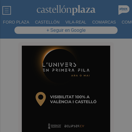
FORO PLAZA
CASTELLÓN
VILA-REAL
COMARCAS
COM
+ Seguir en Google