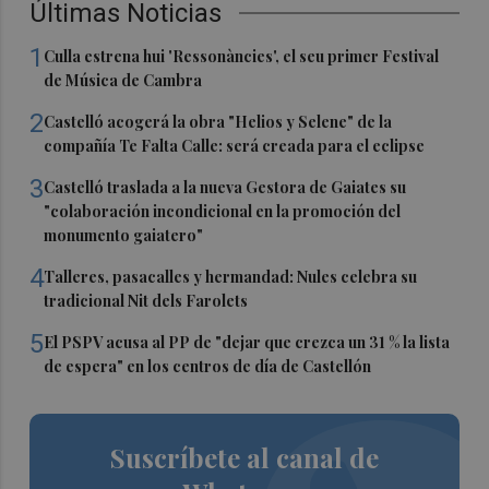
Últimas Noticias
1
Culla estrena hui 'Ressonàncies', el seu primer Festival
de Música de Cambra
2
Castelló acogerá la obra "Helios y Selene" de la
compañía Te Falta Calle: será creada para el eclipse
3
Castelló traslada a la nueva Gestora de Gaiates su
"colaboración incondicional en la promoción del
monumento gaiatero"
4
Talleres, pasacalles y hermandad: Nules celebra su
tradicional Nit dels Farolets
5
El PSPV acusa al PP de "dejar que crezca un 31 % la lista
de espera" en los centros de día de Castellón
Suscríbete al canal de