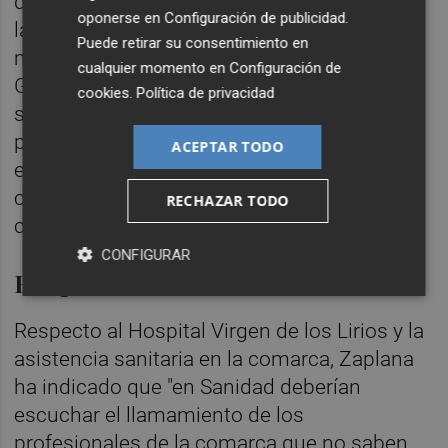
desmantelamiento de Cicus, problemas en
oponerse en
Configuración de publicidad
.
las urgencias, actitudes caciquiles y
Puede retirar su consentimiento en
mentiras en los perfiles oficiales de la
cualquier momento en
Configuración de
Generalitat. Esto no puede seguir así porque
cookies
.
Política de privacidad
somos la comunidad que menos vacuna
pone, menos PCR hace y que más tiempo
ACEPTAR TODO
están los ciudadanos en listas de espera y
con los profesionales en peores
RECHAZAR TODO
condiciones", ha aseverado.
CONFIGURAR
Hospital de Alcoi
Respecto al Hospital Virgen de los Lirios y la
asistencia sanitaria en la comarca, Zaplana
ha indicado que "en Sanidad deberían
escuchar el llamamiento de los
profesionales de la comarca que no saben