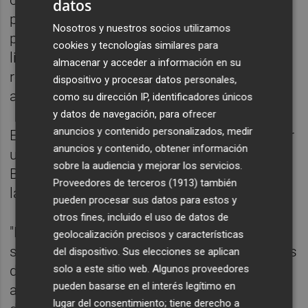
datos
precariedad con la que trabajan los
Nosotros y nuestros socios utilizamos
profesionales sanitarios con recursos
cookies y tecnologías similares para
limitados y muchos problemas por falta de
almacenar y acceder a información en su
refuerzos y los despidos de 3.300 sanitarios
dispositivo y procesar datos personales,
a principios de verano", ha agregado.
como su dirección IP, identificadores únicos
y datos de navegación, para ofrecer
anuncios y contenido personalizados, medir
En este sentido, ha recomendado a Puig "dar
anuncios y contenido, obtener información
un golpe en la mesa, cesar a la consellera
sobre la audiencia y mejorar los servicios.
Barceló y ponerse a trabajar para reconducir
Proveedores de terceros (1913)
también
la situación".
pueden procesar sus datos para estos y
otros fines, incluido el uso de datos de
"Debe dar un vuelco porque la situación
geolocalización precisos y características
sanitaria es dramática con cierres de centros
del dispositivo. Sus elecciones se aplican
de salud, consultorios cerrados, problemas
solo a este sitio web. Algunos proveedores
pueden basarse en el interés legítimo en
asistenciales en Primaria, en los Hospitales,
lugar del consentimiento; tiene derecho a