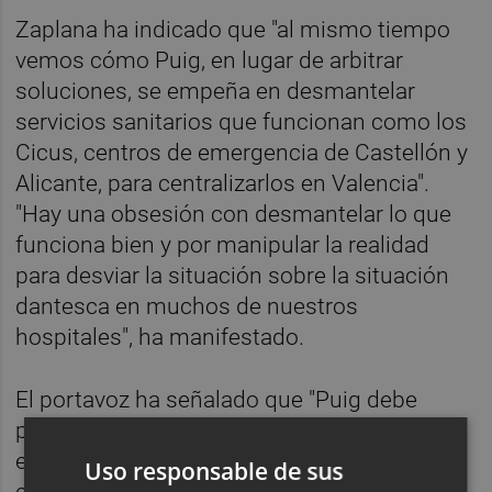
Zaplana ha indicado que "al mismo tiempo
vemos cómo Puig, en lugar de arbitrar
soluciones, se empeña en desmantelar
servicios sanitarios que funcionan como los
Cicus, centros de emergencia de Castellón y
Alicante, para centralizarlos en Valencia".
"Hay una obsesión con desmantelar lo que
funciona bien y por manipular la realidad
para desviar la situación sobre la situación
dantesca en muchos de nuestros
hospitales", ha manifestado.
El portavoz ha señalado que "Puig debe
ponerse a trabajar porque hay gente que lo
está pasando mal, con patologías graves,
Uso responsable de sus
covid y no covid". "A esto se añade la