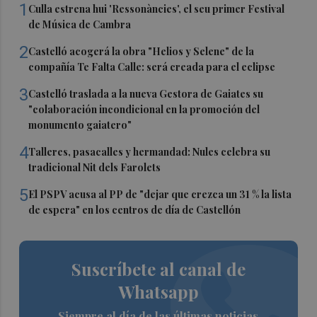
1
Culla estrena hui 'Ressonàncies', el seu primer Festival
de Música de Cambra
2
Castelló acogerá la obra "Helios y Selene" de la
compañía Te Falta Calle: será creada para el eclipse
3
Castelló traslada a la nueva Gestora de Gaiates su
"colaboración incondicional en la promoción del
monumento gaiatero"
4
Talleres, pasacalles y hermandad: Nules celebra su
tradicional Nit dels Farolets
5
El PSPV acusa al PP de "dejar que crezca un 31 % la lista
de espera" en los centros de día de Castellón
Suscríbete al canal de
Whatsapp
Siempre al día de las últimas noticias