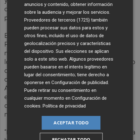
ya de por sí salarios demasiado elevados
anuncios y contenido, obtener información
como para aplicar una nueva subida en
sobre la audiencia y mejorar los servicios.
plena crisis”, ha afirmado Toledo.
Proveedores de terceros (1725)
también
pueden procesar sus datos para estos y
El portavoz adjunto del Grupo Municipal
otros fines, incluido el uso de datos de
Popular ha indicado además que “esta
geolocalización precisos y características
del dispositivo. Sus elecciones se aplican
medida de renuncia únicamente afectaría a
solo a este sitio web. Algunos proveedores
los concejales y asesores municipales, por lo
pueden basarse en el interés legítimo en
que el incremento sí se aplicaría a todo el
lugar del consentimiento; tiene derecho a
cuerpo de funcionarios que trabajan en el
oponerse en
Configuración de publicidad
.
Ayuntamiento de Castellón, que sí verían
Puede retirar su consentimiento en
este aumento reflejado en la partida anual
cualquier momento en
Configuración de
que recoge los gastos del personal
cookies
.
Política de privacidad
municipal”.
ACEPTAR TODO
“Entidades como la Diputación de Alicante ya
RECHAZAR TODO