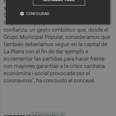
han anunciado que no aplicarán la subida
salarial del 0,9 por ciento anunciada por el
CONFIGURAR
Gobierno de España a los diputados de la
corporación y al personal eventual o de
confianza, un gesto simbólico que, desde el
Grupo Municipal Popular, consideramos que
también deberíamos seguir en la capital de
La Plana con el fin de dar ejemplo e
incrementar las partidas para hacer frente
con mayores garantías a la crisis sanitaria,
económica i social provocada por el
coronavirus”, ha concluido el concejal.