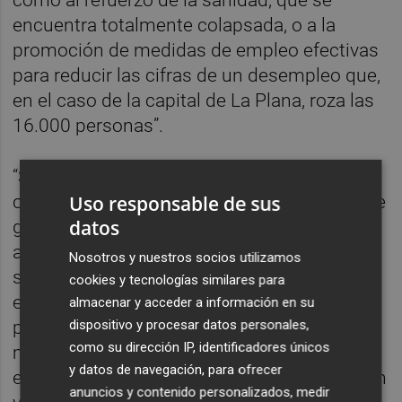
encuentra totalmente colapsada, o a la
promoción de medidas de empleo efectivas
para reducir las cifras de un desempleo que,
en el caso de la capital de La Plana, roza las
16.000 personas”.
“Se trata de un gesto simbólico, dado que
consideramos que los sueldos del equipo de
Uso responsable de sus
datos
gobierno, que lo primero que hizo nada más
arrancar la legislatura fue aprobar una
Nosotros y nuestros socios utilizamos
subida salarial del 52% que hace que los
cookies y tecnologías similares para
ediles PSOE, Compromís y Unidas Podemos
almacenar y acceder a información en su
perciban cada uno más de 62.800 euros al
dispositivo y procesar datos personales,
como su dirección IP, identificadores únicos
mes, a los que se suman los más de 78.500
y datos de navegación, para ofrecer
euros mensuales que cobra la alcaldesa, son
anuncios y contenido personalizados, medir