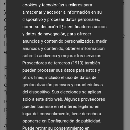
como la Asociación de Taxistas de Castellón
cookies y tecnologías similares para
y Provincia consideran necesarias la puesta
almacenar y acceder a información en su
en marcha de medidas urgentes que velen
dispositivo y procesar datos personales,
por el cumplimento de estos acuerdos,
como su dirección IP, identificadores únicos
y datos de navegación, para ofrecer
máxime teniendo en cuenta el descenso que
anuncios y contenido personalizados, medir
ha experimentado el número de servicios
anuncios y contenido, obtener información
estos meses debido a la pandemia”.
sobre la audiencia y mejorar los servicios.
Proveedores de terceros (1913)
también
Por otra parte, el concejal del Grupo
pueden procesar sus datos para estos y
Municipal Popular también ha pedido al
otros fines, incluido el uso de datos de
equipo de gobierno de Amparo Marco que,
geolocalización precisos y características
“tal y como nos han trasladado los
del dispositivo. Sus elecciones se aplican
solo a este sitio web. Algunos proveedores
representantes del sector, estudie la
pueden basarse en el interés legítimo en
posibilidad de introducir mejoras que
lugar del consentimiento; tiene derecho a
favorezcan este tipo de transporte, como la
oponerse en
Configuración de publicidad
.
adecuación de las paradas que existen
Puede retirar su consentimiento en