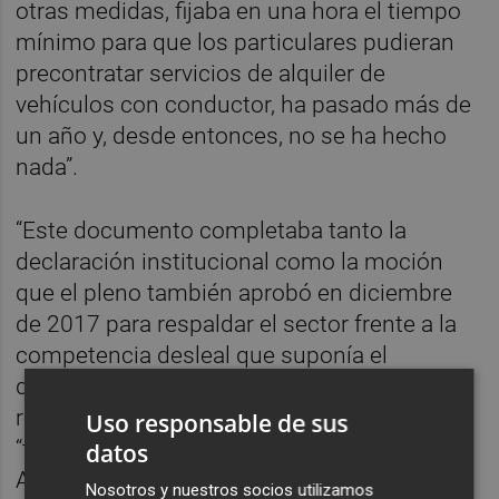
otras medidas, fijaba en una hora el tiempo
mínimo para que los particulares pudieran
precontratar servicios de alquiler de
vehículos con conductor, ha pasado más de
un año y, desde entonces, no se ha hecho
nada”.
“Este documento completaba tanto la
declaración institucional como la moción
que el pleno también aprobó en diciembre
de 2017 para respaldar el sector frente a la
competencia desleal que suponía el
descontrol de licencias de VTC”, ha
recordado Redondo, que ha explicado que
Uso responsable de sus
“tanto la Confederación de Taxistas
datos
Autónomos de la Comunitat Valenciana
Nosotros y nuestros socios utilizamos