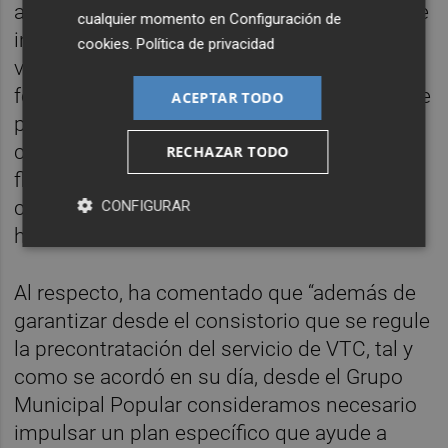
actualmente en el casco urbano con el fin de
cualquier momento en
Configuración de
instalar tomas de recarga rápida para
cookies
.
Política de privacidad
vehículos eléctricos, lo que contribuiría a
fomentar la movilidad sostenible, además de
ACEPTAR TODO
promover ayudas específicas para este
colectivo que faciliten la renovación de la
RECHAZAR TODO
flota por vehículos más sostenibles, así
como una línea de bonificaciones fiscales”,
CONFIGURAR
ha detallado Redondo.
Al respecto, ha comentado que “además de
garantizar desde el consistorio que se regule
la precontratación del servicio de VTC, tal y
como se acordó en su día, desde el Grupo
Municipal Popular consideramos necesario
impulsar un plan específico que ayude a