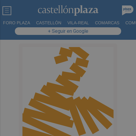
FORO PLAZA
CASTELLÓN
VILA-REAL
COMARCAS
COM
+ Seguir en Google