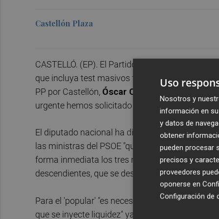
Castellón Plaza
CASTELLÓ. (EP). El Partido Popular de Castellón
que incluya test masivos fiables y mascarillas pa
Uso respons
PP por Castellón,
Óscar Clavell
, quien consider
Nosotros y nuestr
urgente hemos solicitado un plan choque para la
información en su 
y datos de navega
El diputado nacional ha dicho que quiere para lo
obtener informació
las ministras del PSOE "que se han hecho tres te
pueden procesar su
forma inmediata los tres millones de prestacion
precisos y caracte
proveedores pueden
descendientes, que se descolapse ya para que e
oponerse en
Confi
Configuración de 
Para el 'popular' "es necesario que se activen 
que se inyecte liquidez" ya que "después de sem