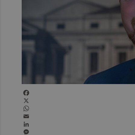
Facebook
X
WhatsApp
Email
LinkedIn
Messenger