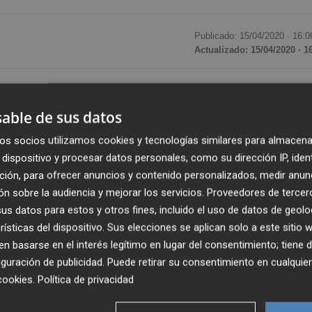
Publicado: 15/04/2020 ·
16:0
Actualizado: 15/04/2020 · 1
 ha reclamado este miércoles un plan de choque "urgente"
ra la provincia. Así lo ha explicado el diputado nacional d
able de sus datos
a que "el Gobierno debe actuar de una vez y de forma
os socios utilizamos cookies y tecnologías similares para almacena
 provincia de Castellón".
dispositivo y procesar datos personales, como su dirección IP, iden
ción, para ofrecer anuncios y contenido personalizados, medir anun
s vecinos de la provincia los mismos privilegios que tiene
n sobre la audiencia y mejorar los servicios.
Proveedores de tercer
st". Además, "es urgente que el Ejecutivo tramite y abone 
s datos para estos y otros fines, incluido el uso de datos de geolo
es por ERTE y que incluya los suplementos por
rísticas del dispositivo. Sus elecciones se aplican solo a este sitio
 basarse en el interés legítimo en lugar del consentimiento; tiene 
stas familias puedan llegar a fin de mes", ha demandado.
guración de publicidad
. Puede retirar su consentimiento en cualqu
cookies
.
Política de privacidad
de una vez medidas a favor de las pymes y de los autónomo
anas de promesas, la realidad es que no están llegando la