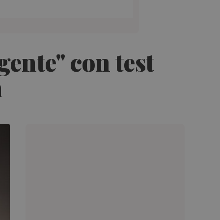
ente" con test
n