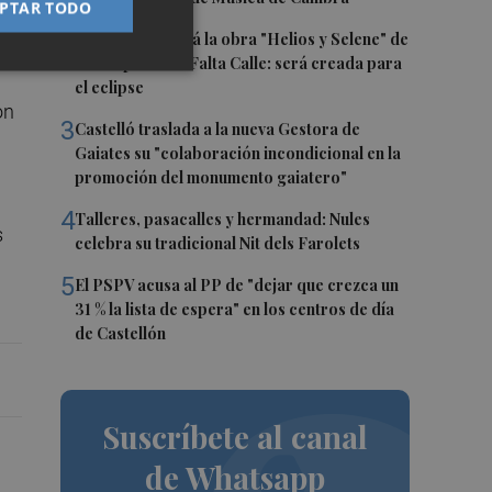
PTAR TODO
2
Castelló acogerá la obra "Helios y Selene" de
la compañía Te Falta Calle: será creada para
el eclipse
on
3
Castelló traslada a la nueva Gestora de
Gaiates su "colaboración incondicional en la
promoción del monumento gaiatero"
4
Talleres, pasacalles y hermandad: Nules
s
celebra su tradicional Nit dels Farolets
5
El PSPV acusa al PP de "dejar que crezca un
31 % la lista de espera" en los centros de día
de Castellón
Suscríbete al canal
de Whatsapp