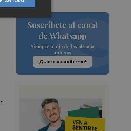
PTAR TODO
Suscríbete al canal
de Whatsapp
Siempre al día de las últimas
noticias
¡Quiero suscribirme!
do