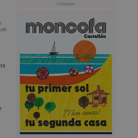
8
6:43
y
nte
r