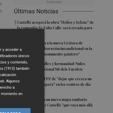
n
Últimas Noticias
n
1
Castelló acogerá la obra "Helios y Selene" de
la compañía Te Falta Calle: será creada para
el eclipse
2
Castelló traslada a la nueva Gestora de
Gaiates su "colaboración incondicional en la
a
r y acceder a
promoción del monumento gaiatero"
tificadores únicos
do
cios y contenido,
3
Talleres, pasacalles y hermandad: Nules
os (1913)
también
celebra su tradicional Nit dels Farolets
calización
4
El PSPV acusa al PP de "dejar que crezca un
 web. Algunos
31 % la lista de espera" en los centros de día
derecho a
de Castellón
a
ier momento en
5
El PSPV reclama un nuevo mapa sanitario
para la ciudad de Castelló "que vaya más allá
de parches"