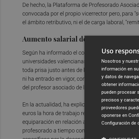
De hecho, la Plataforma de Profesorado Asociad
convocada por el propio vicerrector pero, para "
el ámbito retributivo, ni el de carga laboral, "rem
Aumento salarial del 35%
Uso respons
Según ha informado el colectivo en un comunica
universidades valencianas que firmaron Conseller
Nosotros y nuestr
información en su 
toda prisa justo antes de las elecciones auton
y datos de navega
ni ha entrado en vigor, contemplaba un aumento s
obtener informació
del profesor asociado de la UJI igualando así l
pueden procesar su
precisos y caracte
En la actualidad, ha explicado la Plataforma, el 
proveedores pueden
euros la hora de trabajo real y, la cúpula directiv
oponerse en
Confi
equiparación en relación al tiempo dedicado a l
Configuración de 
profesorado a tiempo completo, las mejoras en 