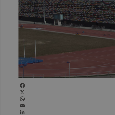
Facebook
X
WhatsApp
Email
LinkedIn