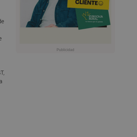
de
e
T,
la