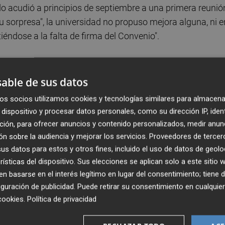
o acudió a principios de septiembre a una primera reunió
su sorpresa", la universidad no propuso mejora alguna, ni e
itiéndose a la falta de firma del Convenio".
able de sus datos
do, el preacuerdo de Convenio colectivo de las
ia, sindicatos y los rectores de todas las universidades "
os socios utilizamos cookies y tecnologías similares para almacena
dispositivo y procesar datos personales, como su dirección IP, iden
ómicas valencianas de 2019, y que después no se ha firma
ción, para ofrecer anuncios y contenido personalizados, medir anun
alarial del 35 por ciento a precios de 2019 para la figura
n sobre la audiencia y mejorar los servicios.
Proveedores de tercer
a de todo el profesorado de la Comunidad Valenciana".
s datos para estos y otros fines, incluido el uso de datos de geolo
rísticas del dispositivo. Sus elecciones se aplican solo a este sitio
salario de los asociados sigue siendo equivalente a cinco
 basarse en el interés legítimo en lugar del consentimiento; tiene 
a de la UJI "sigue sin atender las demandas salariales, ni l
guración de publicidad
. Puede retirar su consentimiento en cualqu
a preparación de las asignaturas con respecto del
cookies
.
Política de privacidad
la base de cotización o el acceso a complementos