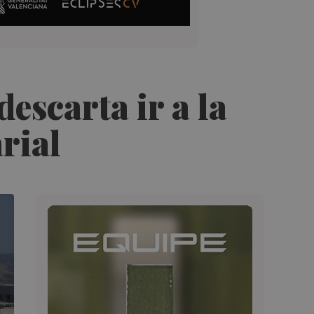
escarta ir a la
arial