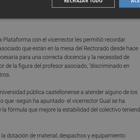
ntemente la máxima de 'a igual tiempo de trabajo, igual
RECHAZAR TODO
ACE
 Plataforma con el vicerrector les permitió recordar
 asociado que están en la mesa del Rectorado desde hace
cesaria para una correcta docencia y la necesidad de
lor de la figura del profesor asociado, "discriminado en
tros.
 universidad pública castellonense a atender alguno de los
 lo que -según ha apuntado- el vicerrector Gual se ha
a fórmula que mejore la estabilidad del colectivo tenien
 la dotación de material, despachos y equipamiento