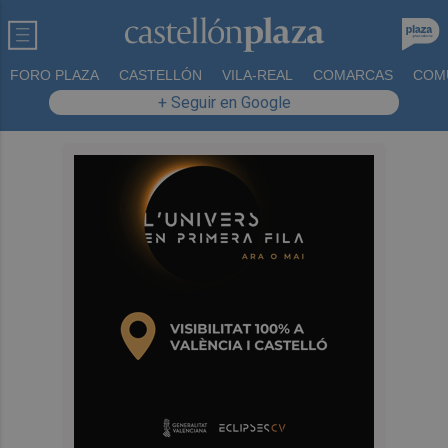
FORO PLAZA
CASTELLÓN
VILA-REAL
COMARCAS
COM
+ Seguir en Google