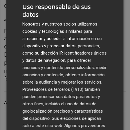
de clara inspiración decimonónica”.
Uso responsable de sus
datos
“Es evidente”, señala, que “el proyecto
Nosotros y nuestros socios utilizamos
político del PP da claras señales de
cookies y tecnologías similares para
agotamiento desde hace muchos meses” y
almacenar y acceder a información en su
que “soplan vientos de cambio en la
dispositivo y procesar datos personales,
como su dirección IP, identificadores únicos
Diputación”. No obstante, pide “juego limpio
y datos de navegación, para ofrecer
por respeto a la ciudadanía, que es muy
anuncios y contenido personalizados, medir
madura y rechaza todo tipo de tratos de
anuncios y contenido, obtener información
favor o de componendas”.
sobre la audiencia y mejorar los servicios.
Proveedores de terceros (1913)
también
pueden procesar sus datos para estos y
ARCHIVADO EN
TAC
PSPV-PSOE
otros fines, incluido el uso de datos de
geolocalización precisos y características
del dispositivo. Sus elecciones se aplican
solo a este sitio web. Algunos proveedores