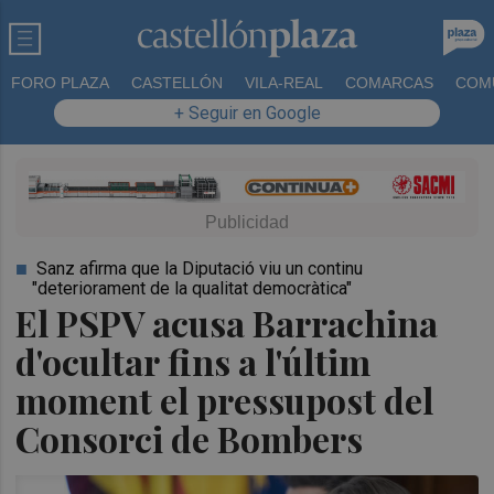
FORO PLAZA
CASTELLÓN
VILA-REAL
COMARCAS
COM
+ Seguir en Google
Sanz afirma que la Diputació viu un continu
"deteriorament de la qualitat democràtica"
El PSPV acusa Barrachina
d'ocultar fins a l'últim
moment el pressupost del
Consorci de Bombers