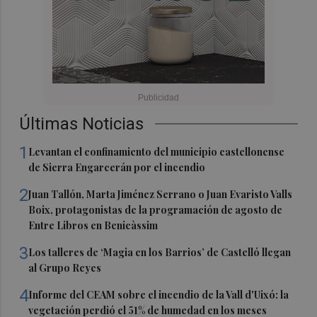
Últimas Noticias
1
Levantan el confinamiento del municipio castellonense
de Sierra Engarcerán por el incendio
2
Juan Tallón, Marta Jiménez Serrano o Juan Evaristo Valls
Boix, protagonistas de la programación de agosto de
Entre Libros en Benicàssim
3
Los talleres de ‘Magia en los Barrios’ de Castelló llegan
al Grupo Reyes
4
Informe del CEAM sobre el incendio de la Vall d'Uixó: la
vegetación perdió el 51% de humedad en los meses