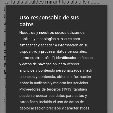
parla als alcaldes mirant-los als ulls i que
treballa amb tots ells de la mà. Avui ens
torna a demostrar que és mentida i que els
Uso responsable de sus
seus discursos tenen més floritures que
datos
contingut".
Nosotros y nuestros socios utilizamos
cookies y tecnologías similares para
Per al PSPV, aquest episodi "és un reflex més
almacenar y acceder a información en su
del declivi institucional que travessa la
dispositivo y procesar datos personales,
Diputació amb Barrachina i que recorda a
como su dirección IP, identificadores únicos
y datos de navegación, para ofrecer
l'etapa fosca de
Carlos Fabra
i
Francisco
anuncios y contenido personalizados, medir
Martínez
al capdavant de les Aules". "Volem
anuncios y contenido, obtener información
més diàleg i menys opacitat i menyspreu als
sobre la audiencia y mejorar los servicios.
principis democràtics bàsics que han de regir
Proveedores de terceros (1913)
también
una institució. Això no és el que mereix
pueden procesar sus datos para estos y
Castelló", ha conclòs Sanz.
otros fines, incluido el uso de datos de
geolocalización precisos y características