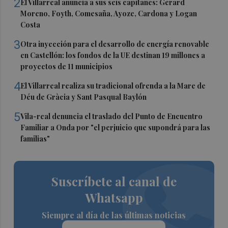
2
El Villarreal anuncia a sus seis capitanes: Gerard
Moreno, Foyth, Comesaña, Ayoze, Cardona y Logan
Costa
3
Otra inyección para el desarrollo de energía renovable
en Castellón: los fondos de la UE destinan 19 millones a
proyectos de 11 municipios
4
El Villarreal realiza su tradicional ofrenda a la Mare de
Déu de Gràcia y Sant Pasqual Baylón
5
Vila-real denuncia el traslado del Punto de Encuentro
Familiar a Onda por "el perjuicio que supondrá para las
familias"
Suscríbete al canal de
Whatsapp
Siempre al día de las últimas noticias