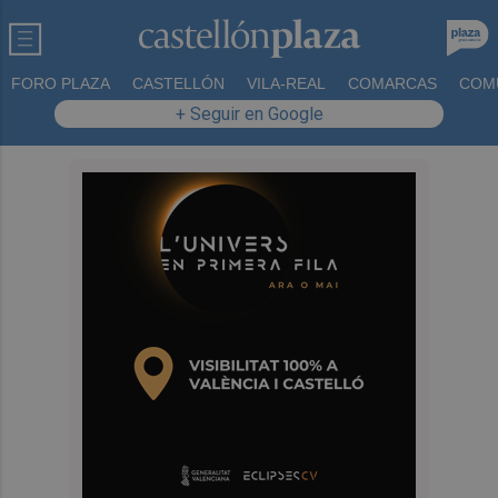
FORO PLAZA
CASTELLÓN
VILA-REAL
COMARCAS
COM
+ Seguir en Google