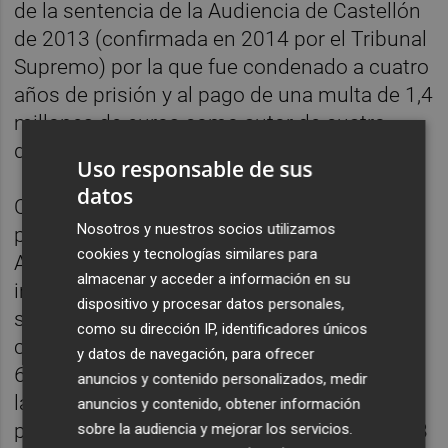
de la sentencia de la Audiencia de Castellón
de 2013 (confirmada en 2014 por el Tribunal
Supremo) por la que fue condenado a cuatro
años de prisión y al pago de una multa de 1,4
millones de euros como autor de cuatro
delitos fiscales.
Uso responsable de sus
datos
Carlos Fabra permanece alejado de la vida
Nosotros y nuestros socios utilizamos
política después de salir de la prisión de
cookies y tecnologías similares para
Aranjuez (Madrid) en mayo de 2016, donde
almacenar y acceder a información en su
ingresó en diciembre de 2014 tras haber
dispositivo y procesar datos personales,
sido considerado culpable de cometer
como su dirección IP, identificadores únicos
cuatro delitos fiscales, a pagar una multa de
y datos de navegación, para ofrecer
693.000 euros y a indemnizar a Hacienda en
anuncios y contenido personalizados, medir
la misma cantidad. La condena fue hecha
anuncios y contenido, obtener información
pública por el tribunal en noviembre de 2013
sobre la audiencia y mejorar los servicios.