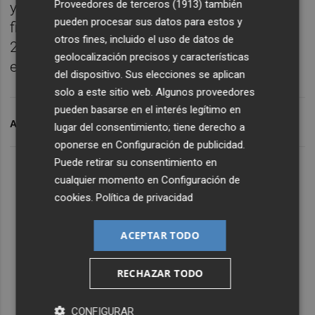
Proveedores de terceros (1913)
también
y Fabra pidió un indulto al Gobierno que
pueden procesar sus datos para estos y
finalmente fue denegado en noviembre de
otros fines, incluido el uso de datos de
2014, por lo que se hizo efectivo su ingreso
geolocalización precisos y características
en prisión.
del dispositivo. Sus elecciones se aplican
solo a este sitio web. Algunos proveedores
pueden basarse en el interés legítimo en
ARCHIVADO EN
CASO FABRA
lugar del consentimiento; tiene derecho a
oponerse en
Configuración de publicidad
.
Puede retirar su consentimiento en
cualquier momento en
Configuración de
cookies
.
Política de privacidad
ACEPTAR TODO
RECHAZAR TODO
CONFIGURAR