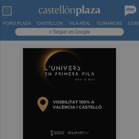
FORO PLAZA
CASTELLÓN
VILA-REAL
COMARCAS
COM
+ Seguir en Google