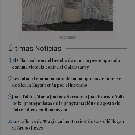
Últimas Noticias
1
El Villarreal pone el broche de oro a la pretemporada
con una victoria contra el Galatasaray
2
Levantan el confinamiento del municipio castellonense
de Sierra Engarcerán por el incendio
3
Juan Tallón, Marta Jiménez Serrano o Juan Evaristo Valls
Boix, protagonistas de la programación de agosto de
Entre Libros en Benicàssim
4
Los talleres de ‘Magia en los Barrios’ de Castelló llegan
al Grupo Reyes