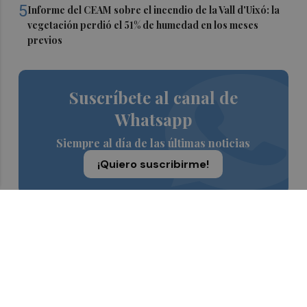
5
Informe del CEAM sobre el incendio de la Vall d'Uixó: la
vegetación perdió el 51% de humedad en los meses
previos
Suscríbete al canal de
Whatsapp
Siempre al día de las últimas noticias
¡Quiero suscribirme!