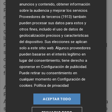
cinco veces la media del sistema. Con ello,
anuncios y contenido, obtener información
PortCastelló asciende de la décima a la
sobre la audiencia y mejorar los servicios.
novena posición en el ránking del tráfico
Proveedores de terceros (1913)
también
pueden procesar sus datos para estos y
total, y se consolida en la cuarta posición en
otros fines, incluido el uso de datos de
graneles sólidos, han destacado fuentes de
geolocalización precisos y características
la Autoridad Portuaria. El presidente de
del dispositivo. Sus elecciones se aplican
PortCastelló ha resaltado que el recinto es el
solo a este sitio web. Algunos proveedores
segundo puerto que más crece en tráficos
pueden basarse en el interés legítimo en
durante 2018 de los 46 puertos españoles
lugar del consentimiento; tiene derecho a
de interés general, en concreto un 15,5%,
oponerse en
Configuración de publicidad
.
frente al 3,1% del resto del sistema.
Puede retirar su consentimiento en
cualquier momento en
Configuración de
cookies
.
Política de privacidad
Además, los resultados económicos de
PortCastelló avalan la gestión de la
ACEPTAR TODO
Autoridad Portuaria de Castellón: incrementa
sus ingresos más de 2 millones desde enero