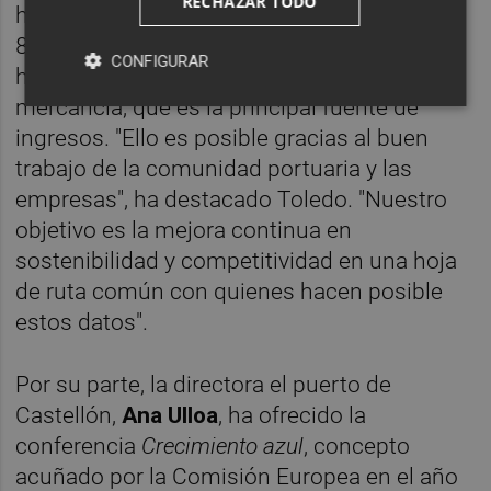
RECHAZAR TODO
hasta octubre de este año, lo que supone un
8,6% más que el año anterior, a pesar de
CONFIGURAR
haber rebajado un 10% la tasa de la
mercancía, que es la principal fuente de
ingresos. "Ello es posible gracias al buen
trabajo de la comunidad portuaria y las
empresas", ha destacado Toledo. "Nuestro
objetivo es la mejora continua en
sostenibilidad y competitividad en una hoja
de ruta común con quienes hacen posible
estos datos".
Por su parte, la directora el puerto de
Castellón,
Ana Ulloa
, ha ofrecido la
conferencia
Crecimiento azul
, concepto
acuñado por la Comisión Europea en el año