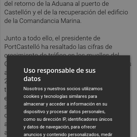
del retorno de la Aduana al puerto de
Castellón y el de la recuperación del edificio
de la Comandancia Marina.
Junto a todo ello, el presidente de
PortCastelló ha resaltado las cifras de
crecimiento de tráfico en los muelles del
Grao. No en vano, de continuar con los datos
Uso responsable de sus
actuales, el recinto castellonense cerrará
datos
2018 superando los 20 millones de
Nosotros y nuestros socios utilizamos
toneladas, que es la previsión del plan de
cookies y tecnologías similares para
empresa para el 2022. Y es que las cifras
almacenar y acceder a información en su
sitúan al puerto de Castellón en el podium
dispositivo y procesar datos personales,
de crecimiento del sistema portuario del
como su dirección IP, identificadores únicos
año. En lo que va de 2019, el crecimiento
y datos de navegación, para ofrecer
acumulado de tráfico total es del 15,5%,
anuncios y contenido personalizados, medir