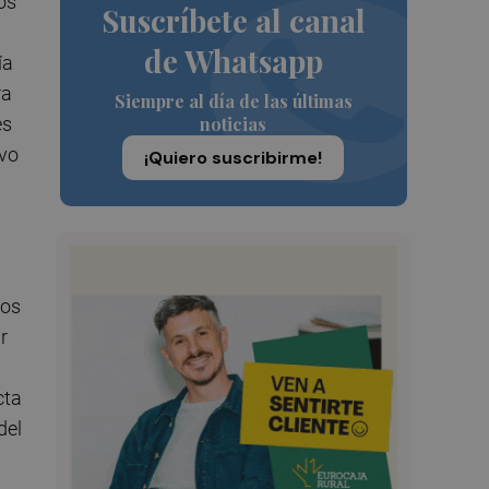
os
Suscríbete al canal
de Whatsapp
ía
ra
Siempre al día de las últimas
es
noticias
ivo
¡Quiero suscribirme!
los
r
cta
del