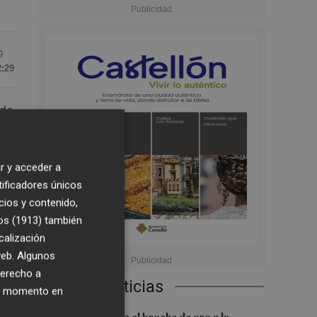
9
2:29
 de
r y acceder a
vor
tificadores únicos
cios y contenido,
os (1913)
también
calización
 web. Algunos
derecho a
Últimas Noticias
ier momento en
n