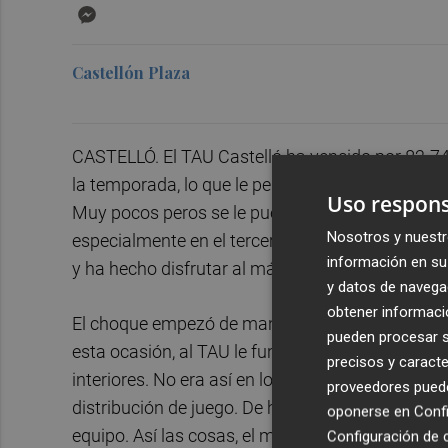
Messenger
Castellón Plaza
CASTELLÓ. El TAU Castelló ha vencido por 82-74
la temporada, lo que le permite sumar su segund
Uso respons
Muy pocos peros se le puede poner al conjunto de
Nosotros y nuestr
especialmente en el tercer cuarto, donde ha hech
información en su 
y ha hecho disfrutar al máximo a la afición.
y datos de navega
obtener informació
El choque empezó de manera vibrante, con un j
pueden procesar su
esta ocasión, al TAU le funcionaba todo bien, p
precisos y caracte
interiores. No era así en los visitantes, ya que e
proveedores pueden
distribución de juego. De hecho, en los ocho pr
oponerse en
Confi
equipo. Así las cosas, el marcador estuvo nivela
Configuración de 