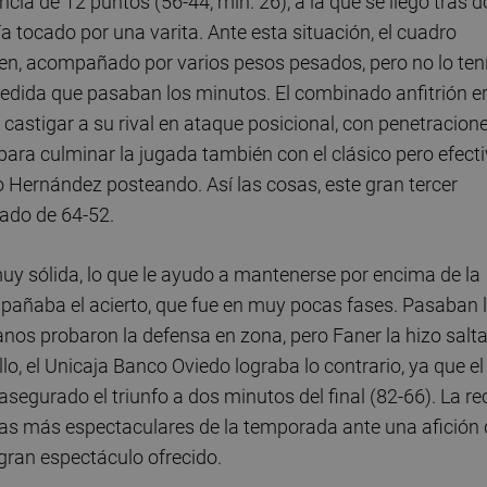
cia de 12 puntos (56-44, min. 26), a la que se llegó tras d
a tocado por una varita. Ante esta situación, el cuadro
nsen, acompañado por varios pesos pesados, pero no lo ten
medida que pasaban los minutos. El combinado anfitrión e
astigar a su rival en ataque posicional, con penetracion
para culminar la jugada también con el clásico pero efect
o Hernández posteando. Así las cosas, este gran tercer
tado de 64-52.
uy sólida, lo que le ayudo a mantenerse por encima de la
pañaba el acierto, que fue en muy pocas fases. Pasaban 
ianos probaron la defensa en zona, pero Faner la hizo salta
ello, el Unicaja Banco Oviedo lograba lo contrario, ya que el
egurado el triunfo a dos minutos del final (82-66). La re
orias más espectaculares de la temporada ante una afición 
 gran espectáculo ofrecido.