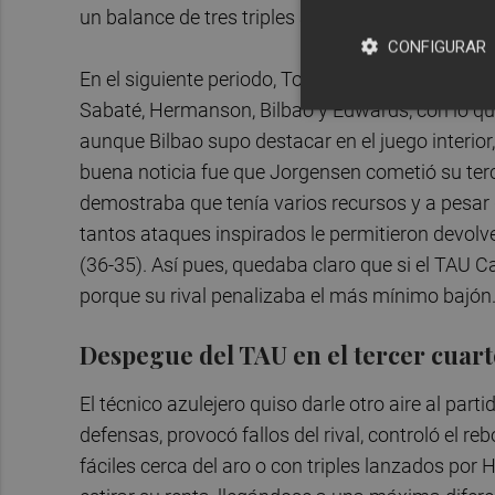
un balance de tres triples anotados por cada eq
CONFIGURAR
En el siguiente periodo, Toni Ten puso en pista 
Sabaté, Hermanson, Bilbao y Edwards, con lo que 
aunque Bilbao supo destacar en el juego interio
buena noticia fue que Jorgensen cometió su terc
demostraba que tenía varios recursos y a pesar 
tantos ataques inspirados le permitieron devolve
(36-35). Así pues, quedaba claro que si el TAU C
porque su rival penalizaba el más mínimo bajón
Despegue del TAU en el tercer cuar
El técnico azulejero quiso darle otro aire al par
defensas, provocó fallos del rival, controló el re
fáciles cerca del aro o con triples lanzados por 