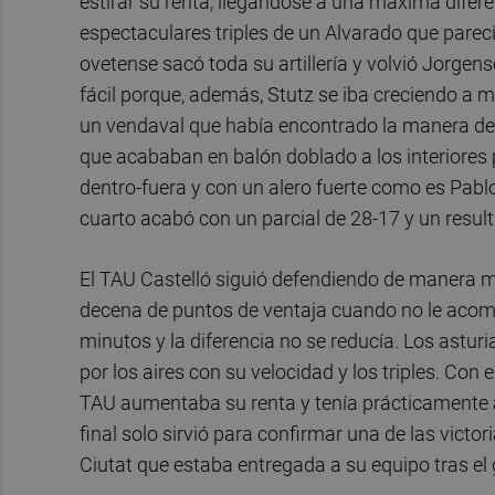
estirar su renta, llegándose a una máxima diferen
espectaculares triples de un Alvarado que parecí
ovetense sacó toda su artillería y volvió Jorge
fácil porque, además, Stutz se iba creciendo a 
un vendaval que había encontrado la manera de c
que acababan en balón doblado a los interiores 
dentro-fuera y con un alero fuerte como es Pabl
cuarto acabó con un parcial de 28-17 y un resul
El TAU Castelló siguió defendiendo de manera m
decena de puntos de ventaja cuando no le acom
minutos y la diferencia no se reducía. Los astur
por los aires con su velocidad y los triples. Con 
TAU aumentaba su renta y tenía prácticamente as
final solo sirvió para confirmar una de las vict
Ciutat que estaba entregada a su equipo tras el