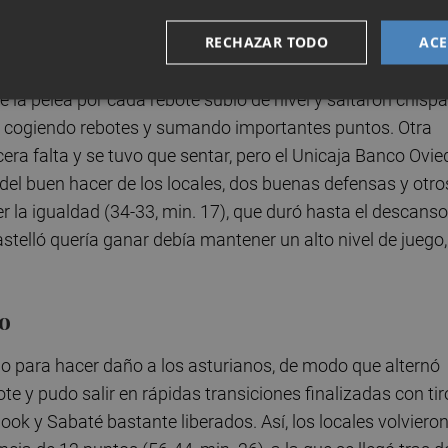
uipo.
RECHAZAR TODO
ACE
un quinteto con más chispa y garra, formado por Faner,
la pelea por cada rebote subió de nivel y saltaron chispa
r, cogiendo rebotes y sumando importantes puntos. Otra
era falta y se tuvo que sentar, pero el Unicaja Banco Ovie
del buen hacer de los locales, dos buenas defensas y otro
r la igualdad (34-33, min. 17), que duró hasta el descanso
astelló quería ganar debía mantener un alto nivel de juego,
.
to
tido para hacer daño a los asturianos, de modo que alternó
bote y pudo salir en rápidas transiciones finalizadas con ti
Hook y Sabaté bastante liberados. Así, los locales volvieron