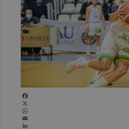
Facebook
X
WhatsApp
Email
LinkedIn