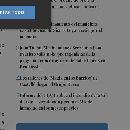
1
El Villarreal pone el broche de oro a la
pretemporada con una victoria contra el
PTAR TODO
Galatasaray
2
Levantan el confinamiento del municipio
s,
castellonense de Sierra Engarcerán por el
incendio
do
3
Juan Tallón, Marta Jiménez Serrano o Juan
s
Evaristo Valls Boix, protagonistas de la
programación de agosto de Entre Libros en
Benicàssim
4
Los talleres de ‘Magia en los Barrios’ de
Castelló llegan al Grupo Reyes
5
Informe del CEAM sobre el incendio de la Vall
d'Uixó: la vegetación perdió el 51% de
humedad en los meses previos
ros
 a