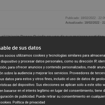
Publicado: 18/02/2022 ·
22:0
Actualizado: 18/02/2022 · 2
 al Unicaja Banco Oviedo en uno de sus mejores partidos
o triunfo consecutivo y entrar en los puestos de
play off
.
able de sus datos
 la capital de La Plana, que ha rendido a un gran nivel,
os socios utilizamos cookies y tecnologías similares para almacena
o un decisivo parcial que ha decantado el partido a su fa
dispositivo y procesar datos personales, como su dirección IP, iden
ción, para ofrecer anuncios y contenido personalizados, medir anun
n sobre la audiencia y mejorar los servicios.
Proveedores de tercer
uego muy dinámico y acierto en ambos contendientes. En
s datos para estos y otros fines, incluido el uso de datos de geolo
ues la anotación no dependía exclusivamente de los
rísticas del dispositivo. Sus elecciones se aplican solo a este sitio
l escolta Jorgensen aglutinaba casi todos los puntos y la
 basarse en el interés legítimo en lugar del consentimiento; tiene 
imeros minutos de juego, sumó 14 de los 18 puntos de su
guración de publicidad
. Puede retirar su consentimiento en cualqu
do hasta llegar con 20-21 al término del primer cuarto, co
cookies
.
Política de privacidad