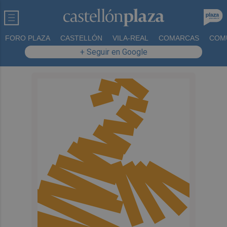
FORO PLAZA
CASTELLÓN
VILA-REAL
COMARCAS
COM
+ Seguir en Google