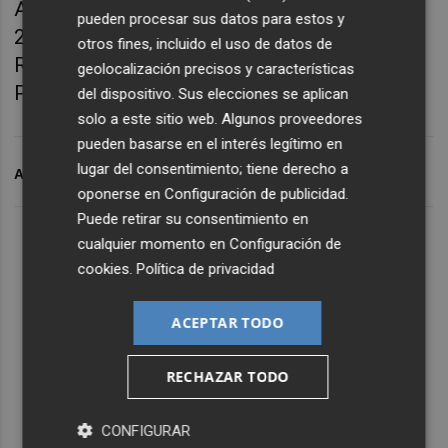
Altach el 18 de julio, ante el Hannover 96 el
pueden procesar sus datos para estos y
22 de julio, el 27 de julio ante el Feyenoord de
otros fines, incluido el uso de datos de
Roterdam y el 30 de julio ante el Sporting de
geolocalización precisos y características
Portugal en Lisboa.
del dispositivo. Sus elecciones se aplican
solo a este sitio web. Algunos proveedores
pueden basarse en el interés legítimo en
lugar del consentimiento; tiene derecho a
ARCHIVADO EN
VILLARREAL CF
oponerse en
Configuración de publicidad
.
Puede retirar su consentimiento en
cualquier momento en
Configuración de
cookies
.
Política de privacidad
ACEPTAR TODO
RECHAZAR TODO
CONFIGURAR