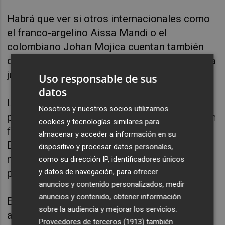
Habrá que ver si otros internacionales como
el franco-argelino Aissa Mandi o el
colombiano Johan Mojica cuentan también
con más días de descanso o se incorporan ya
junto al resto del grupo.
Uso responsable de sus
datos
La gran novedad en este inicio de
Nosotros y nuestros socios utilizamos
pretemporada será la presencia de los recién
cookies y tecnologías similares para
fichados Denis Suárez, Santi Comesaña y
almacenar y acceder a información en su
Ben Brereton, a los que se suma el hispano-
dispositivo y procesar datos personales,
marroquí Ilias Akomach, que alternará el
como su dirección IP, identificadores únicos
primer equipo con el filial.
y datos de navegación, para ofrecer
anuncios y contenido personalizados, medir
anuncios y contenido, obtener información
El Villarreal tiene cerrados amistosos frente
sobre la audiencia y mejorar los servicios.
al FC St Gallen el 15 de julio, SC Reindorf
Proveedores de terceros (1913)
también