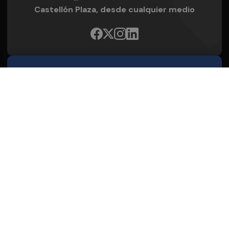
Castellón Plaza, desde cualquier medio
Quienes Somos
Conoce al grupo editorial
Conócenos
Publicidad
Contacto